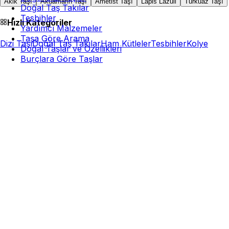
Akik Taşı
Akuamarin Taşı
Ametist Taşı
Lapis Lazuli
Turkuaz Taşı
Doğal Taş Takılar
Tesbihler
Hızlı Kategoriler
Yardımcı Malzemeler
Taşa Göre Arama
Dizi Taşı
Doğal Taş Takılar
Ham Kütleler
Tesbihler
Kolye
Doğal Taşlar ve Özellikleri
Burçlara Göre Taşlar