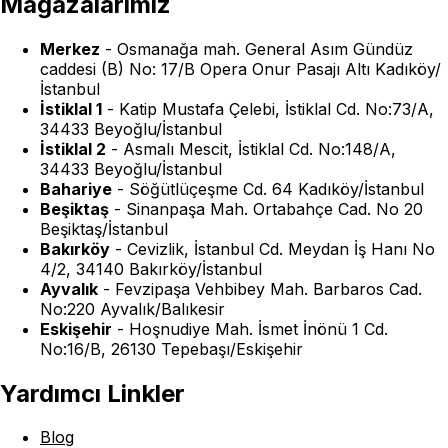
Mağazalarımız
Merkez
-
Osmanağa mah. General Asım Gündüz
caddesi (B) No: 17/B Opera Onur Pasajı Altı Kadıköy/
İstanbul
İstiklal 1
-
Katip Mustafa Çelebi, İstiklal Cd. No:73/A,
34433 Beyoğlu/İstanbul
İstiklal 2
-
Asmalı Mescit, İstiklal Cd. No:148/A,
34433 Beyoğlu/İstanbul
Bahariye
-
Söğütlüçeşme Cd. 64 Kadıköy/İstanbul
Beşiktaş
-
Sinanpaşa Mah. Ortabahçe Cad. No 20
Beşiktaş/İstanbul
Bakırköy
-
Cevizlik, İstanbul Cd. Meydan İş Hanı No
4/2, 34140 Bakırköy/İstanbul
Ayvalık
-
Fevzipaşa Vehbibey Mah. Barbaros Cad.
No:220 Ayvalık/Balıkesir
Eskişehir
-
Hoşnudiye Mah. İsmet İnönü 1 Cd.
No:16/B, 26130 Tepebaşı/Eskişehir
Yardımcı Linkler
Blog