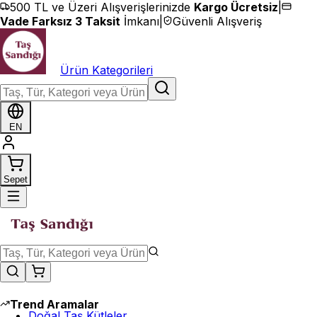
İçeriğe geç
500 TL ve Üzeri Alışverişlerinizde
Kargo Ücretsiz
|
Vade Farksız 3 Taksit
İmkanı
|
Güvenli Alışveriş
Ürün Kategorileri
EN
Sepet
Trend Aramalar
Doğal Taş Kütleler