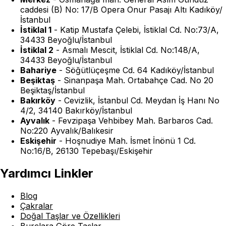
caddesi (B) No: 17/B Opera Onur Pasajı Altı Kadıköy/
İstanbul
İstiklal 1
-
Katip Mustafa Çelebi, İstiklal Cd. No:73/A,
34433 Beyoğlu/İstanbul
İstiklal 2
-
Asmalı Mescit, İstiklal Cd. No:148/A,
34433 Beyoğlu/İstanbul
Bahariye
-
Söğütlüçeşme Cd. 64 Kadıköy/İstanbul
Beşiktaş
-
Sinanpaşa Mah. Ortabahçe Cad. No 20
Beşiktaş/İstanbul
Bakırköy
-
Cevizlik, İstanbul Cd. Meydan İş Hanı No
4/2, 34140 Bakırköy/İstanbul
Ayvalık
-
Fevzipaşa Vehbibey Mah. Barbaros Cad.
No:220 Ayvalık/Balıkesir
Eskişehir
-
Hoşnudiye Mah. İsmet İnönü 1 Cd.
No:16/B, 26130 Tepebaşı/Eskişehir
Yardımcı Linkler
Blog
Çakralar
Doğal Taşlar ve Özellikleri