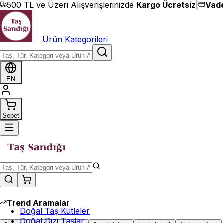
İçeriğe geç
500 TL ve Üzeri Alışverişlerinizde
Kargo Ücretsiz
|
Vade
Ürün Kategorileri
EN
Sepet
Trend Aramalar
Doğal Taş Kütleler
Doğal Dizi Taşlar