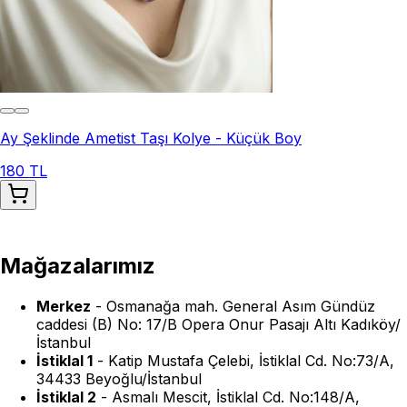
Ay Şeklinde Ametist Taşı Kolye - Küçük Boy
180 TL
Mağazalarımız
Merkez
-
Osmanağa mah. General Asım Gündüz
caddesi (B) No: 17/B Opera Onur Pasajı Altı Kadıköy/
İstanbul
İstiklal 1
-
Katip Mustafa Çelebi, İstiklal Cd. No:73/A,
34433 Beyoğlu/İstanbul
İstiklal 2
-
Asmalı Mescit, İstiklal Cd. No:148/A,