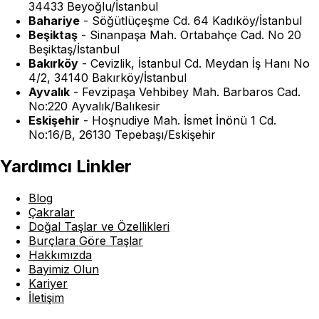
34433 Beyoğlu/İstanbul
Bahariye
-
Söğütlüçeşme Cd. 64 Kadıköy/İstanbul
Beşiktaş
-
Sinanpaşa Mah. Ortabahçe Cad. No 20
Beşiktaş/İstanbul
Bakırköy
-
Cevizlik, İstanbul Cd. Meydan İş Hanı No
4/2, 34140 Bakırköy/İstanbul
Ayvalık
-
Fevzipaşa Vehbibey Mah. Barbaros Cad.
No:220 Ayvalık/Balıkesir
Eskişehir
-
Hoşnudiye Mah. İsmet İnönü 1 Cd.
No:16/B, 26130 Tepebaşı/Eskişehir
Yardımcı Linkler
Blog
Çakralar
Doğal Taşlar ve Özellikleri
Burçlara Göre Taşlar
Hakkımızda
Bayimiz Olun
Kariyer
İletişim