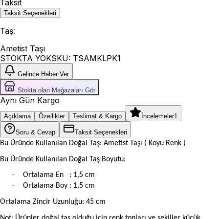
Taksit
Taksit Seçenekleri
Taş
:
Ametist Taşı
STOKTA YOK
SKU:
TSAMKLPK1
Gelince Haber Ver
Stokta olan Mağazaları Gör
Aynı Gün Kargo
Açıklama
Özellikler
Teslimat & Kargo
İncelemeler
1
Soru & Cevap
Taksit Seçenekleri
Bu Üründe Kullanılan Doğal Taş: Ametist Taşı ( Koyu Renk )
Bu Üründe Kullanılan Doğal Taş Boyutu:
·
Ortalama En
: 1,5 cm
·
Ortalama Boy : 1,5 cm
Ortalama Zincir Uzunluğu: 45 cm
Not: Ürünler doğal taş olduğu için renk tonları ve şekiller küçük