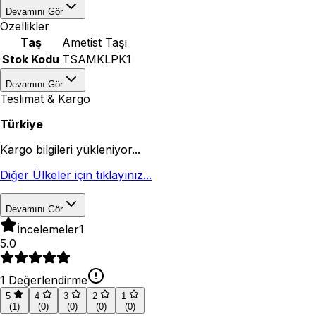
Devamını Gör
Özellikler
Taş
Ametist Taşı
Stok Kodu
TSAMKLPK1
Devamını Gör
Teslimat & Kargo
Türkiye
Kargo bilgileri yükleniyor...
Diğer Ülkeler için tıklayınız...
Devamını Gör
İncelemeler
1
5.0
1
Değerlendirme
5
4
3
2
1
(
1
)
(
0
)
(
0
)
(
0
)
(
0
)