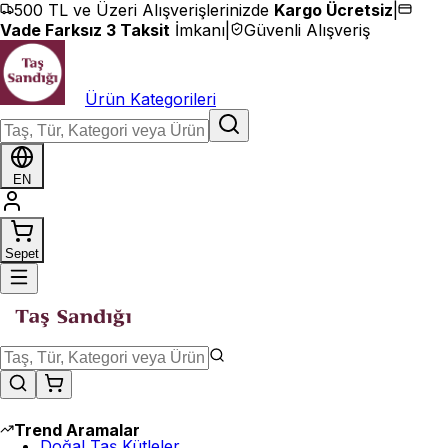
İçeriğe geç
500 TL ve Üzeri Alışverişlerinizde
Kargo Ücretsiz
|
Vade Farksız 3 Taksit
İmkanı
|
Güvenli Alışveriş
Ürün Kategorileri
EN
Sepet
Trend Aramalar
Doğal Taş Kütleler