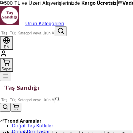
İçeriğe geç
500 TL ve Üzeri Alışverişlerinizde
Kargo Ücretsiz
|
Vade
Ürün Kategorileri
EN
Sepet
Trend Aramalar
Doğal Taş Kütleler
Doğal Dizi Taşlar