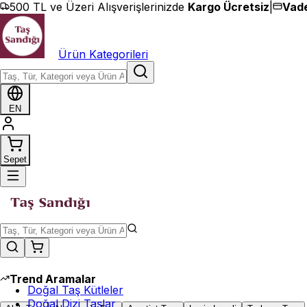
İçeriğe geç
500 TL ve Üzeri Alışverişlerinizde
Kargo Ücretsiz
|
Vade
Ürün Kategorileri
EN
Sepet
Trend Aramalar
Doğal Taş Kütleler
Doğal Dizi Taşlar