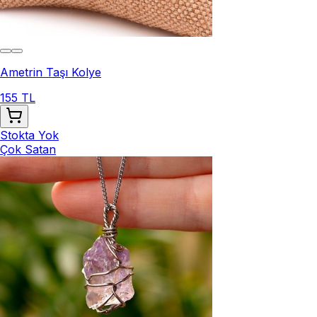
Ametrin Taşı Kolye
155 TL
Stokta Yok
Çok Satan