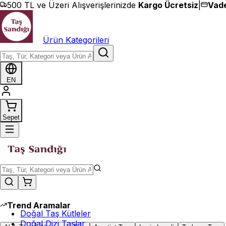
İçeriğe geç
500 TL ve Üzeri Alışverişlerinizde
Kargo Ücretsiz
|
Vade
Ürün Kategorileri
EN
Sepet
Trend Aramalar
Doğal Taş Kütleler
Doğal Dizi Taşlar