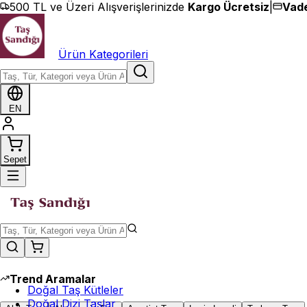
İçeriğe geç
500 TL ve Üzeri Alışverişlerinizde
Kargo Ücretsiz
|
Vade
Ürün Kategorileri
EN
Sepet
Trend Aramalar
Doğal Taş Kütleler
Doğal Dizi Taşlar