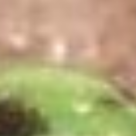
ve kişiyi hedeflerine ulaşma yolunda motive ettiği de yaygın
bir inançtır. Bu iki taşın enerjilerini bir araya getiren anyolit,
kişinin hem ruhsal hem de fiziksel anlamda dengeyi
yakalamasına yardımcı olabileceği kabul edilmektedir.
Aynı zamanda, anyolit taşının yaratıcı enerjileri desteklediği
ve kişisel potansiyeli açığa çıkardığı düşünülmektedir.
Özellikle sanatçılar, yazarlar ve yaratıcı süreçlerle
uğraşanlar için bu taşın, ilham verici bir etkiye sahip
olduğu kabul edilir.
Anyolit taşı bileklik
, yaratıcılığı
artırmak ve zihinsel berraklık sağlamak amacıyla kullanılan
bir takı olarak da değerlendirilmektedir.
Anyolit Taşı Bilekliklerin Ruhsal
Kullanımı
Doğal taş terapilerinde sıkça kullanılan anyolit taşı, hem