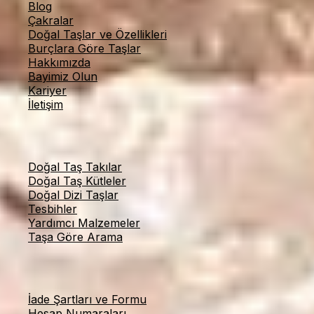
Blog
Çakralar
Doğal Taşlar ve Özellikleri
Burçlara Göre Taşlar
Hakkımızda
Bayimiz Olun
Kariyer
İletişim
Kategoriler
Doğal Taş Takılar
Doğal Taş Kütleler
Doğal Dizi Taşlar
Tesbihler
Yardımcı Malzemeler
Taşa Göre Arama
Online Alışveriş
İade Şartları ve Formu
Hesap Numaraları