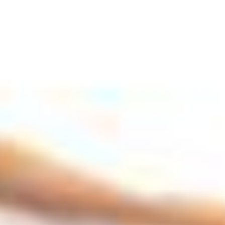
çalışmalarda anyolitin, yaşam enerjisini desteklediği ve
motivasyonu güçlendirdiği yönünde kabuller
bulunmaktadır. Taş Sandığı tarafından özenle hazırlanan
Anyolit Bileklik, hem günlük kullanımda şıklığı tamamlayan
doğal bir aksesuar hem de sembolik anlamlar yüklenen
özel bir takı olarak tercih edilmektedir.
Anyolit Taşı Nedir?
Anyolit taşı
, yeşil zoisit ve rubi taşının bir araya gelmesiyle
oluşan bir kombinasyondur. Bu taş, genellikle yeşil renkli
zoisit üzerine yayılmış kırmızı renkli rubi kristallerinden
oluşmaktadır. Bu benzersiz kombinasyon, taşın estetik
görünümünü ve enerjisini belirlemektedir.
Anyolit taşı
, yakut ve yeşil zoisit kristallerinin birleşiminden
meydana gelen doğal bir taş olarak kabul edilir. Taşın