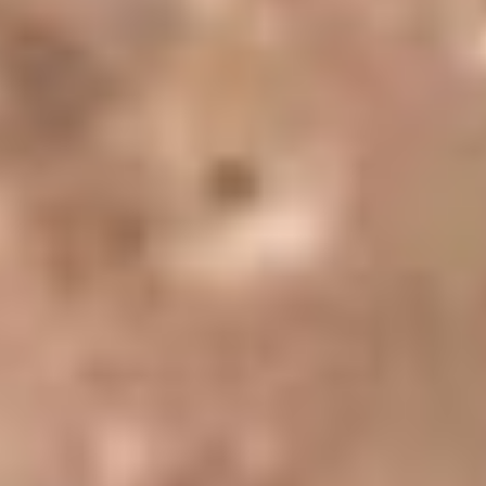
Taş Sandığı’nda sunulan
anyolit taşı bileklik
seçenekleri,
her tarza ve zevke hitap edecek şekilde tasarlanmıştır.
Bilekliklerde genellikle doğal taşların enerjisini korumak için
minimal ve sade tasarımlar tercih edilirken, zaman zaman
daha gösterişli ve büyük taşlarla zenginleştirilen modeller
de mevcuttur. Gümüş, altın veya bakır gibi detaylarla
birleştirilen anyolit bileklikler, her türlü stil için tamamlayıcı
bir aksesuar olabilir. Hem gündelik yaşamda hem de özel
günlerde rahatlıkla kullanılabilen bu bileklikler, kişisel
tarzını doğal taşların enerjisiyle ifade etmek isteyenler için
ideal bir seçimdir.
Anyolit Taşı Bilekliklerinin Faydaları
Anyolit taşı bilekliklerinin faydaları konusunda kesin bir