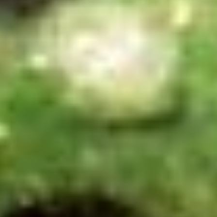
fiziksel hem de ruhsal dengeyi sağlamada etkili olduğuna
inanılan bir taş olarak kabul edilir. Anyolit taşının, özellikle
kalp çakrası ile bağlantılı olduğu ve bu çakrayı dengelediği
düşünülmektedir. Kalp çakrası, sevgi, şefkat ve duygusal
denge ile ilişkilendirilir.
Anyolit taşı bileklik
takan kişilerin,
bu çakranın enerjilerini dengeleyerek daha huzurlu ve
sevgi dolu bir yaşam sürebileceği kabul edilir.
Ayrıca, anyolit taşının kişinin enerjisel alanını temizlediği ve
ruhsal farkındalığı artırdığı düşünülmektedir. Bu taşın,
meditasyon sırasında kullanıldığında zihni sakinleştirdiği ve
derinleşmeyi kolaylaştırdığı kabul edilir.
Anyolit taşı
bileklik
, kişisel gelişim ve ruhsal farkındalık arayışında
olanlar için güçlü bir enerji kaynağı olarak
değerlendirilebilir. Ayrıca, bu taşın olumlu enerjileri, kişinin
ruhsal yolculuğunda daha dengeli ve pozitif bir yol
izlemesine yardımcı olabileceği inancını taşır.