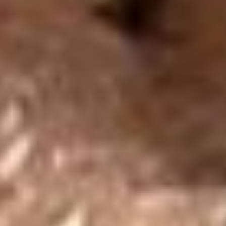
temizlenmelidir. Taşın enerjisini yenilemek için akan su
altında birkaç dakika yıkanması önerilmektedir. Bu işlem,
taşın negatif enerjilerden arınmasına ve pozitif enerjilerle
dolmasına yardımcı olduğu kabul edilmektedir.
Ayrıca, anyolit taşının ay ışığı altında bekletilmesi, taşın
enerjisini yenilediğine inanılan başka bir yöntemdir. Taşın
parlaklığını korumak ve enerjisini tazelemek için ayda bir
kez ay ışığı altında birkaç saat boyunca bekletmek tavsiye
edilmektedir. Bunun yanı sıra, anyolit taşı bilekliklerin
doğrudan güneş ışığına maruz kalmaması önerilir, çünkü
güneşin güçlü ışınları taşın renginin solmasına ve
enerjisinin zayıflamasına neden olabilir.
Anyolit taşının enerjisini ve parlaklığını koruyabilmek için
bilekliği kullanılmadığı zamanlarda karanlık ve serin bir
yerde muhafaza etmek, taşın ömrünü uzatmak için etkili