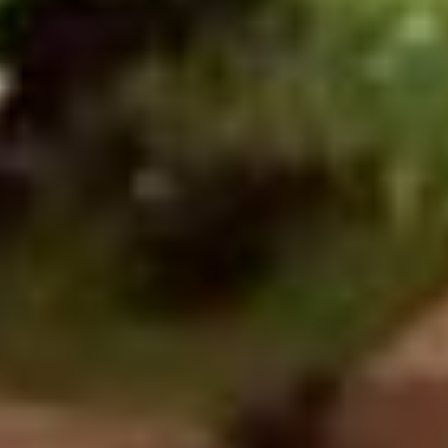
Birçok kişi, anyolit taşı bilekliğin stres ve anksiyete gibi
olumsuz duygularla başa çıkmada destekleyici bir rol
oynadığını düşünmektedir. Özellikle yoğun ve stresli yaşam
süren kişiler için bu taşın, günlük hayatta zihinsel ve ruhsal
rahatlama sağladığına inanılır. Taşın enerjileri sayesinde
kişinin negatif düşüncelerden uzaklaştığı ve daha olumlu
bir bakış açısı kazandığı kabul edilir.
Anyolit Taşı Bilekliklerin Bakımı
Doğal taşların enerjilerini koruyabilmeleri ve uzun süre
boyunca etkili kalabilmeleri için düzenli bakım yapılması
gerektiği düşünülmektedir.
Anyolit taşı bileklik
de düzenli
temizlenmesi ve enerjisinin yenilenmesi gereken doğal taş
takılar arasında yer alır. Anyolit taşı bileklikler, negatif
enerjileri absorbe edebileceği için belirli aralıklarla