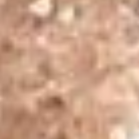
bir yöntemdir. Ayrıca, bilekliğin sert kimyasallarla
temasından kaçınılması, taşın zarar görmesini
engelleyecektir.
Anyolit Taşı Bilekliklerin Hediye Anlamı
Doğal taş takılar, manevi anlamları ve enerjileri nedeniyle
hediye olarak da sıkça tercih edilmektedir.
Anyolit taşı
bileklik
, kişisel gelişimi ve ruhsal dengeyi simgeleyen bir
hediye olarak sevdiklerinize verebileceğiniz özel bir
seçimdir. Anyolit taşının, kişinin enerjisel dengesini sağladığı
ve ona içsel huzur getirdiği düşünülmektedir. Bu nedenle,
bu bileklik, stresli zamanlar geçiren veya ruhsal denge
arayışında olan sevdiklerinize verebileceğiniz anlamlı bir
armağan olabilir.