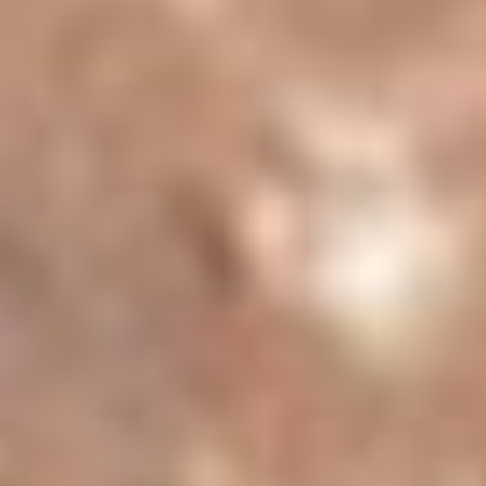
düşünülmektedir. Bu nedenle, anyolit taşı bileklikleri, enerji
dengelemeye yardımcı olma amacıyla kullanılmaktadır.
3. Ruhsal Denge:
Anyolit taşı, ruhsal dengeyi sağlama
konusunda faydalı olabileceği düşünülen bir taştır. Bu
nedenle, anyolit taşı bileklikleri ruhsal dengeyi desteklemek
amacıyla tercih edilmektedir.
Anyolit Taşı Bilekliklerin Şıklığı
Anyolit taşı bileklik
, taşıdığı renklerin zenginliği ve zarafeti
ile göz alıcı bir aksesuardır. Yeşil ve kırmızının uyumlu
birlikteliği, bileklikte hem dikkat çekici hem de sofistike bir
görünüm yaratır. Doğal taş takılar arasında eşsiz bir estetik
sunan bu bileklikler, özellikle sade kıyafetlerle
kombinlendiğinde, kişisel tarzı ön plana çıkarmaya
yardımcı olabilir.