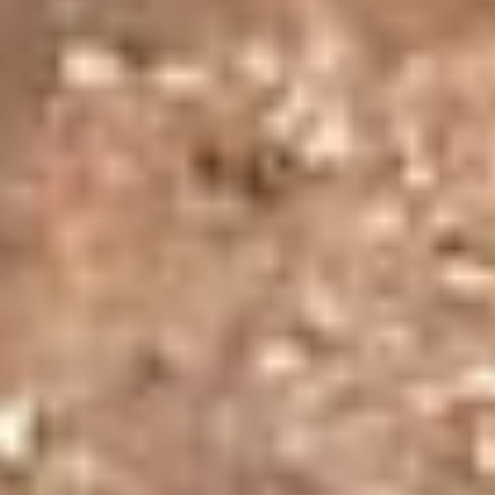
Mağazalarımız
Merkez
-
Osmanağa mah. General Asım Gündüz
caddesi (B) No: 17/B Opera Onur Pasajı Altı Kadıköy/
İstanbul
İstiklal 1
-
Katip Mustafa Çelebi, İstiklal Cd. No:73/A,
34433 Beyoğlu/İstanbul
İstiklal 2
-
Asmalı Mescit, İstiklal Cd. No:148/A,
34433 Beyoğlu/İstanbul
Bahariye
-
Söğütlüçeşme Cd. 64 Kadıköy/İstanbul
Beşiktaş
-
Sinanpaşa Mah. Ortabahçe Cad. No 20
Beşiktaş/İstanbul
Bakırköy
-
Cevizlik, İstanbul Cd. Meydan İş Hanı No
4/2, 34140 Bakırköy/İstanbul
Ayvalık
-
Fevzipaşa Vehbibey Mah. Barbaros Cad.
No:220 Ayvalık/Balıkesir
Eskişehir
-
Hoşnudiye Mah. İsmet İnönü 1 Cd.
No:16/B, 26130 Tepebaşı/Eskişehir
Yardımcı Linkler