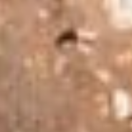
Anyolit Taşı Bileklik Nasıl Kullanılır?
Anyolit taşı bileklikleri, günlük yaşamda rahatlıkla
kullanılabilir. Bilekliği takarken, taşın enerjisinden
faydalanmak için bileğinize uygun şekilde takmanız
yeterlidir. Ayrıca, anyolit taşı bilekliklerini temiz tutmak ve
düzenli olarak enerjisini yenilemek amacıyla ara sıra güneş
ışığında veya temiz su altında bekletmek önerilmektedir.
Anyolit taşı bileklikleri hem estetik görünümleriyle dikkat
çekerken, aynı zamanda taşın enerjisi ve potansiyel
faydalarından da yararlanmak amacıyla tercih edilmektedir.
Ancak, bu faydaların kesin olduğunu iddia etmek yerine,
düşünülür, inanılır, bilinmektedir şeklinde genel ifadeler
kullanmak önemlidir. Herkesin deneyimleri farklı olabileceği
için, anyolit taşı bilekliklerini kullanmadan önce kendi
deneyimlerinizi göz önünde bulundurmanız önemlidir.