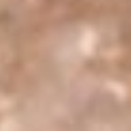
kanıt bulunmamakla birlikte, düşünülür, inanılır,
bilinmektedir şeklinde genel ifadeler kullanarak
bahsedebiliriz. Anyolit taşı bilekliklerinin potansiyel
faydaları şunlar olabilir:
1. Enerji Dengesi:
Anyolit taşı, zoisit ve rubi taşlarının
birleşimiyle oluştuğu için, enerji dengesini sağlama
konusunda faydalı olabileceği düşünülmektedir.
2. Ruhsal Denge:
Anyolit taşı, ruhsal dengeyi sağlama
konusunda yardımcı olabileceği düşünülmektedir. Bu
nedenle, anyolit taşı bileklikleri ruhsal dengeyi desteklemek
amacıyla tercih edilmektedir.
3. Zihinsel Odak:
Anyolit taşı, zihinsel odaklanmayı artırma
konusunda faydalı olabileceği düşünülmektedir. Bu
nedenle, anyolit taşı bileklikleri zihinsel odaklanmayı
desteklemek amacıyla tercih edilmektedir.