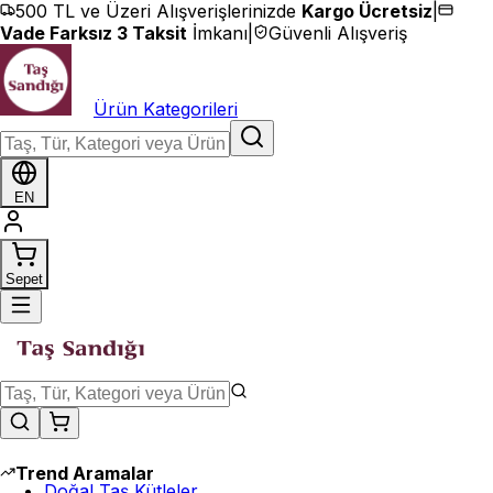
İçeriğe geç
500 TL ve Üzeri Alışverişlerinizde
Kargo Ücretsiz
|
Vade Farksız 3 Taksit
İmkanı
|
Güvenli Alışveriş
Ürün Kategorileri
EN
Sepet
Trend Aramalar
Doğal Taş Kütleler