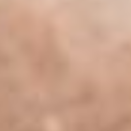
yollarından biri olarak bilinir.
Anyolit Taşı Bilekliklerinin Özellikleri
Anyolit taşı bileklikleri, genellikle doğal taşlardan
üretilmektedir ve farklı boyutlarda ve şekillerde
bulunabilmektedir. Bu bileklikler, hem estetik
görünümleriyle dikkat çekerken, aynı zamanda taşın
enerjisinden faydalanma amacıyla da tercih edilmektedir.
Anyolit taşı bilekliklerinin öne çıkan özellikleri şunlardır:
1. Estetik Görünüm:
Anyolit taşı bileklikleri, yeşil ve kırmızı
renklerin bir araya gelmesiyle benzersiz bir görünüme
sahiptir. Bu estetik görünümü sayesinde, bileklikler günlük
kullanım için ideal bir aksesuar olarak tercih edilmektedir.
2. Enerji ve Denge:
Anyolit taşı, zoisit ve rubi taşlarının
birleşimiyle oluştuğu için, taşın enerji dengesini sağladığı