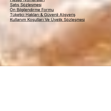
Satış Sözleşmesi
Ön Bilgilendirme Formu
Tüketici Hakları & Güvenli Alışveriş
Kullanım Koşulları Ve Üyelik Sözleşmesi
© 2026 Taş Sandığı — Tüm hakları saklıdır.
BİZİ TAKİP EDİN: