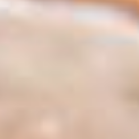
üzerinde yeşil zoisit dokusuyla pembe-kırmızı yakut
lekeleri birlikte bulunur. Bu iki mineralin bir arada olması,
anyolit taşına hem görsel hem de enerjisel açıdan özel bir
anlam kazandırır. Yeşil zoisit taşı, doğayla ve toprakla
bağlantılı olduğu düşünülen bir taş olarak kabul edilirken,
yakut ise yaşam gücü ve tutkuyu simgeleyen enerjiler
taşıdığına inanılır. Bu iki enerjinin birleşimi, anyolit taşını
ruhsal ve fiziksel dengeyi sağlayan bir taş olarak öne
çıkarır.
Anyolit taşı, aynı zamanda "rubin zoisit" olarak da
bilinmektedir ve Hindistan’ın özellikle zengin mineral
yataklarından çıkarılır. Doğal taş terapilerinde sıkça
kullanılan bu taşın, enerji alanını dengelediği ve kişisel
gelişimi desteklediği kabul edilmektedir. Anyolit taşı
bileklikler, bu taşın enerjisini taşımanın en estetik ve pratik