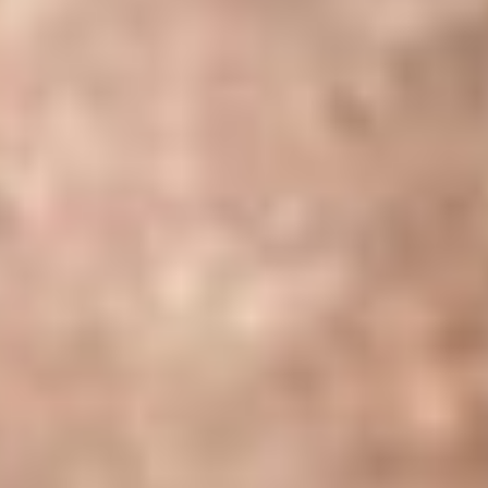
Anyolit taşı bileklik
, yalnızca estetik açıdan değil, aynı
zamanda enerjisel faydalarıyla da öne çıkar. Doğal taşlara
inananlar için anyolit, hem zihinsel hem de ruhsal dengeyi
sağlamaya yardımcı olduğu kabul edilen bir taş olarak
bilinir. Yeşil zoisit taşının, doğanın enerjisiyle bağlantılı
olduğu ve kişiyi huzura kavuşturduğu düşünülmektedir. Bu
nedenle, anyolit taşı bilekliklerin kişiyi toprakladığı ve stresli
zamanlarda ruhsal denge sağladığı kabul edilir.
Yakutun güçlü ve canlandırıcı enerjisi ise anyolit taşına
dinamizm kazandırır. Yakut, tarih boyunca tutkuyu,
cesareti ve yaşam gücünü simgeleyen bir taş olarak
bilinmiştir. Bu nedenle,
anyolit taşı bileklik
takan kişilerin
hem içsel huzuru bulmasına hem de yaşam enerjilerini
artırmasına yardımcı olduğu düşünülmektedir. Ayrıca,
yakutun kişisel gücü artırdığı, kendine güveni desteklediği