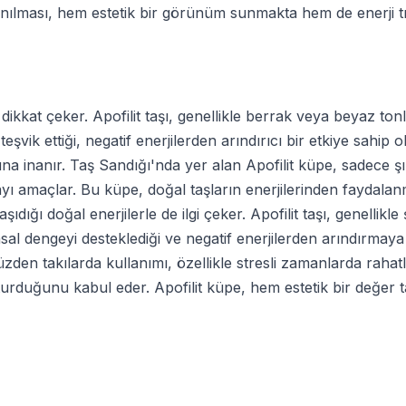
lanılması, hem estetik bir görünüm sunmakta hem de enerji t
erle dikkat çeker. Apofilit taşı, genellikle berrak veya beyaz
teşvik ettiği, negatif enerjilerden arındırıcı bir etkiye sahip 
ğuna inanır. Taş Sandığı'nda yer alan Apofilit küpe, sadece 
yı amaçlar. Bu küpe, doğal taşların enerjilerinden faydalanm
aşıdığı doğal enerjilerle de ilgi çeker. Apofilit taşı, genelli
, ruhsal dengeyi desteklediği ve negatif enerjilerden arındır
üzden takılarda kullanımı, özellikle stresli zamanlarda rahatl
turduğunu kabul eder. Apofilit küpe, hem estetik bir değer ta