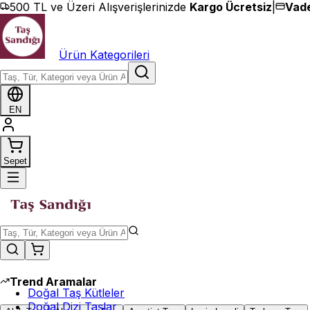
İçeriğe geç
500 TL ve Üzeri Alışverişlerinizde
Kargo Ücretsiz
|
Vade
Ürün Kategorileri
EN
Sepet
Trend Aramalar
Doğal Taş Kütleler
Doğal Dizi Taşlar