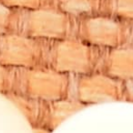
hediyelerden sadece biridir. Doğal taşların enerjilerinden
faydalanmak isteyenler için harika bir seçenek olan
aragonit taşı bileklikleri, hem şık bir aksesuar hem de
zihinsel ve ruhsal dengeyi destekleyici bir araç olarak
kullanılabilir. Ancak unutulmamalıdır ki bu tür ürünlerin
tıbbi tedavi yerine geçmediği ve herhangi bir sağlık sorunu
için mutlaka uzman bir hekime başvurulması gerektiği
düşünülür, inanılır, bilinmektedir.
Mağazalarımız
Merkez
-
Osmanağa mah. General Asım Gündüz
caddesi (B) No: 17/B Opera Onur Pasajı Altı Kadıköy/
İstanbul
İstiklal 1
-
Katip Mustafa Çelebi, İstiklal Cd. No:73/A,
34433 Beyoğlu/İstanbul
İstiklal 2
-
Asmalı Mescit, İstiklal Cd. No:148/A,
34433 Beyoğlu/İstanbul
Bahariye
-
Söğütlüçeşme Cd. 64 Kadıköy/İstanbul