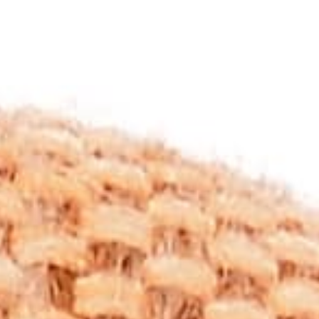
Aragonit taşının fiziksel özellikleri
, onu diğer taşlardan
ayıran önemli bir unsurdur. Genellikle beyaz, kahverengi,
gri ve sarı tonlarında bulunur. Zaman zaman içinde yeşil,
mavi ya da turuncu tonlar da görülebilir. Aragonit, mohs
sertlik skalasında 3,5 ila 4 arasında bir sertlik derecesine
sahiptir. Bu özelliği, onu takı yapımında özellikle bileklik gibi
kullanım alanlarında tercih edilen bir taş haline getirir.
Ancak bu sertlik derecesi, Aragonit taşının hassas bir taş
olduğunu ve özenli kullanılmadığı takdirde çizilme veya
kırılma riski taşıdığını da göstermektedir.
Aragonit Taşının Metafiziksel
Özellikleri
Aragonit taşının metafiziksel özellikleri
, taşın enerjisine
inanılan birçok kültürde dikkat çeker. Aragonit taşı,
özellikle enerji dengesini sağlama konusunda faydalı