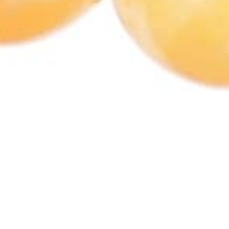
1. Enerji Dengeleyici:
Aragonit taşı, vücuttaki enerji
merkezlerini dengeleyici etkiye sahiptir. Negatif enerjileri
dengelerken pozitif enerjilerin artmasına yardımcı olabilir.
2. Zihinsel Odak:
Aragonit taşı, zihinsel odaklanmayı
arttırıcı etkilere sahiptir. Böylece zihinsel performansı
destekler ve net düşünmeyi kolaylaştırabilir.
3. Stres Azaltıcı:
Günlük hayatın getirdiği stres ve
endişelerle baş etmede yardımcı olabilir. Aragonit taşı
bileklikleri, sakinleştirici ve rahatlatıcı etkileriyle
bilinmektedir.
4. Denge ve Huzur:
Taşın dengeleyici özellikleri sayesinde
ruhsal dengeyi sağlama konusunda yardımcı olabilir.
Böylece iç huzurunuzu arttırabilir.