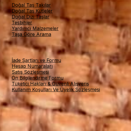
Doğal Taş Takılar
Doğal Taş Kütleler
Doğal Dizi Taşlar
Tesbihler
Yardımcı Malzemeler
Taşa Göre Arama
Online Alışveriş
İade Şartları ve Formu
Hesap Numaraları
Satış Sözleşmesi
Ön Bilgilendirme Formu
Tüketici Hakları & Güvenli Alışveriş
Kullanım Koşulları Ve Üyelik Sözleşmesi
© 2026 Taş Sandığı — Tüm hakları saklıdır.
BİZİ TAKİP EDİN: