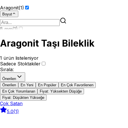
Aragonit
(
1
)
Boyut
8 mm
(
1
)
Aragonit Taşı Bileklik
1
ürün listeleniyor
Sadece Stoktakiler
Sırala
:
Önerilen
Önerilen
En Yeni
En Popüler
En Çok Favorilenen
En Çok Yorumlanan
Fiyat: Yüksekten Düşüğe
Fiyat: Düşükten Yükseğe
Çok Satan
5.0
(
1
)