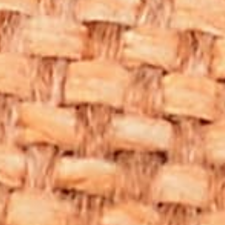
taşın enerjisinden faydalanmak için bileklikleri doğrudan
cildinizle temas ettirebilirsiniz. Ayrıca taşı tutarak
meditasyon yapmak da etkilerini arttırabilir. Taşın enerjisiyle
uyumlu bir şekilde kullanıldığında, olumlu etkilerini daha
net bir şekilde hissedebilirsiniz.
Aragonit Taşı Bilekliklerin Bakımı
Doğal taşlar gibi aragonit taşı bileklikler de düzenli bakım
gerektirir. Bilekliğinizi temiz tutmak ve enerjisini korumak
için düzenli aralıklarla temizlemek önemlidir. Bunu
yaparken sert kimyasallardan kaçınarak yumuşak bir bez
ve sabunlu su kullanabilirsiniz. Ayrıca taşın enerjisinin etkili
olabilmesi için zaman zaman güneş ışığında veya ay
ışığında dinlendirmek iyi bir fikirdir.
Aragonit taşı bileklikler doğanın bize sunduğu şifalı