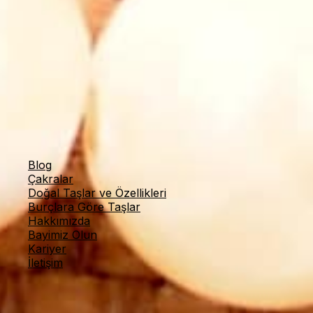
Beşiktaş
-
Sinanpaşa Mah. Ortabahçe Cad. No 20
Beşiktaş/İstanbul
Bakırköy
-
Cevizlik, İstanbul Cd. Meydan İş Hanı No
4/2, 34140 Bakırköy/İstanbul
Ayvalık
-
Fevzipaşa Vehbibey Mah. Barbaros Cad.
No:220 Ayvalık/Balıkesir
Eskişehir
-
Hoşnudiye Mah. İsmet İnönü 1 Cd.
No:16/B, 26130 Tepebaşı/Eskişehir
Yardımcı Linkler
Blog
Çakralar
Doğal Taşlar ve Özellikleri
Burçlara Göre Taşlar
Hakkımızda
Bayimiz Olun
Kariyer
İletişim
Kategoriler