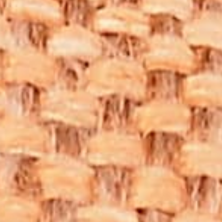
olduğuna inanılan bir taş olarak kabul edilmektedir. Ruhsal
dengeyi ve iç huzuru desteklediği düşünülür. Ayrıca,
negatif enerjiyi çekip pozitife dönüştürdüğü ve stresle başa
çıkmada yardımcı olduğu bilinmektedir.
Birçok insan, Aragonit taşı bilekliklerini günlük yaşamda
zihinsel berraklık ve odaklanmayı artırmak için
kullanmaktadır. Bu taşın, meditasyon pratiğinde de
kullanılabileceği ve kişinin derin bir rahatlama hali
yakalamasına yardımcı olacağı kabul edilmektedir. Özellikle
stresli iş ortamlarında çalışan kişiler, Aragonit taşının onları
sakinleştirdiğine inanabilirler.
Aragonit Taşı Bileklik Nasıl Kullanılır?
Aragonit taşı bileklikleri, günlük hayatta rahatlıkla
kullanabileceğiniz şık ve doğal aksesuarlardır. Bu özel