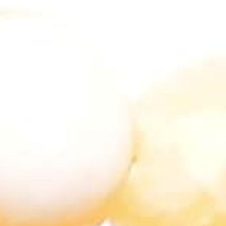
mağaraların içinde sarkıt olarak görülen bu taş, yüzyıllar
boyunca birçok medeniyet tarafından takı ve süs eşyası
olarak kullanılmıştır. Kalsit ile aynı kimyasal yapıya sahip
olsa da kristal yapısı ve dış görünüşü bakımından farklılık
gösterir.
Aragonit Taşı Bilekliklerin
Özellikleri
Aragonit taşı bileklikler, doğal taşların enerjilerinden
faydalanmak isteyenler için harika bir seçenektir. Bu özel
taşın bileklik formunda kullanılması, taşın enerjisini
vücudunuzla daha yakın bir temas haline getirerek
etkilerini arttırır. Aragonit taşı bilekliklerin özellikleri
şunlardır: