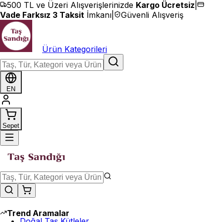
İçeriğe geç
500 TL ve Üzeri Alışverişlerinizde
Kargo Ücretsiz
|
Vade Farksız 3 Taksit
İmkanı
|
Güvenli Alışveriş
Ürün Kategorileri
EN
Sepet
Trend Aramalar
Doğal Taş Kütleler