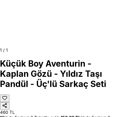
1
/
1
Küçük Boy Aventurin -
Kaplan Gözü - Yıldız Taşı
Pandül - Üç'lü Sarkaç Seti
460
TL