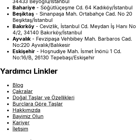
34433 Beyoğlu/İstanbul
Bahariye
-
Söğütlüçeşme Cd. 64 Kadıköy/İstanbul
Beşiktaş
-
Sinanpaşa Mah. Ortabahçe Cad. No 20
Beşiktaş/İstanbul
Bakırköy
-
Cevizlik, İstanbul Cd. Meydan İş Hanı No
4/2, 34140 Bakırköy/İstanbul
Ayvalık
-
Fevzipaşa Vehbibey Mah. Barbaros Cad.
No:220 Ayvalık/Balıkesir
Eskişehir
-
Hoşnudiye Mah. İsmet İnönü 1 Cd.
No:16/B, 26130 Tepebaşı/Eskişehir
Yardımcı Linkler
Blog
Çakralar
Doğal Taşlar ve Özellikleri
Burçlara Göre Taşlar
Hakkımızda
Bayimiz Olun
Kariyer
İletişim