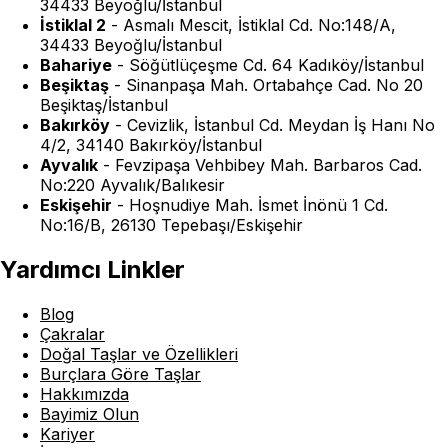
34433 Beyoğlu/İstanbul
İstiklal 2
-
Asmalı Mescit, İstiklal Cd. No:148/A,
34433 Beyoğlu/İstanbul
Bahariye
-
Söğütlüçeşme Cd. 64 Kadıköy/İstanbul
Beşiktaş
-
Sinanpaşa Mah. Ortabahçe Cad. No 20
Beşiktaş/İstanbul
Bakırköy
-
Cevizlik, İstanbul Cd. Meydan İş Hanı No
4/2, 34140 Bakırköy/İstanbul
Ayvalık
-
Fevzipaşa Vehbibey Mah. Barbaros Cad.
No:220 Ayvalık/Balıkesir
Eskişehir
-
Hoşnudiye Mah. İsmet İnönü 1 Cd.
No:16/B, 26130 Tepebaşı/Eskişehir
Yardımcı Linkler
Blog
Çakralar
Doğal Taşlar ve Özellikleri
Burçlara Göre Taşlar
Hakkımızda
Bayimiz Olun
Kariyer