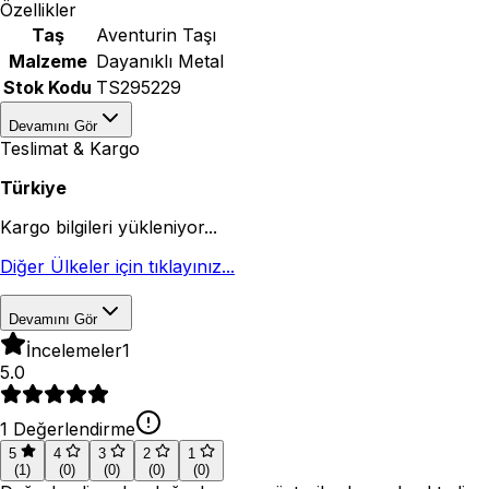
Özellikler
Taş
Aventurin Taşı
Malzeme
Dayanıklı Metal
Stok Kodu
TS295229
Devamını Gör
Teslimat & Kargo
Türkiye
Kargo bilgileri yükleniyor...
Diğer Ülkeler için tıklayınız...
Devamını Gör
İncelemeler
1
5.0
1
Değerlendirme
5
4
3
2
1
(
1
)
(
0
)
(
0
)
(
0
)
(
0
)