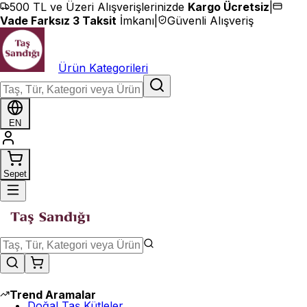
İçeriğe geç
500 TL ve Üzeri Alışverişlerinizde
Kargo Ücretsiz
|
Vade Farksız 3 Taksit
İmkanı
|
Güvenli Alışveriş
Ürün Kategorileri
EN
Sepet
Trend Aramalar
Doğal Taş Kütleler