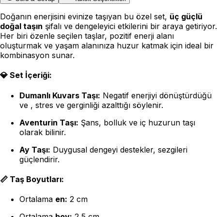
Doğanın enerjisini evinize taşıyan bu özel set,
üç güçlü
doğal taşın
şifalı ve dengeleyici etkilerini bir araya getiriyor.
Her biri özenle seçilen taşlar, pozitif enerji alanı
oluşturmak ve yaşam alanınıza huzur katmak için ideal bir
kombinasyon sunar.
💎
Set İçeriği:
Dumanlı Kuvars Taşı:
Negatif enerjiyi dönüştürdüğü
ve , stres ve gerginliği azalttığı söylenir.
Aventurin Taşı:
Şans, bolluk ve iç huzurun taşı
olarak bilinir.
Ay Taşı:
Duygusal dengeyi destekler, sezgileri
güçlendirir.
📏
Taş Boyutları:
Ortalama
en:
2 cm
Ortalama
boy:
2,5 cm