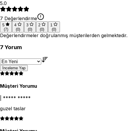
5.0
7
Değerlendirme
5
4
3
2
1
(
7
)
(
0
)
(
0
)
(
0
)
(
0
)
Değerlendirmeler doğrulanmış müşterilerden gelmektedir.
7
Yorum
İnceleme Yap
Müşteri Yorumu
|
***** *****
guzel taslar