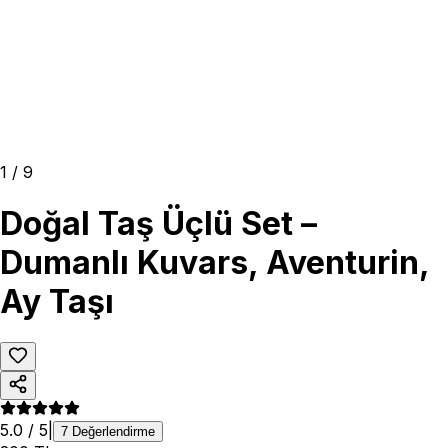
1
/
9
Doğal Taş Üçlü Set –
Dumanlı Kuvars, Aventurin,
Ay Taşı
5.0
/ 5
|
7
Değerlendirme