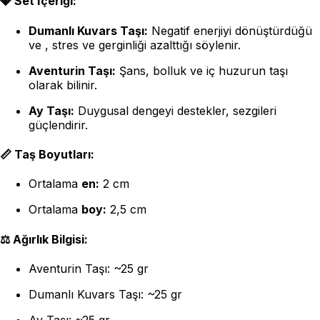
💎
Set İçeriği:
Dumanlı Kuvars Taşı:
Negatif enerjiyi dönüştürdüğü
ve , stres ve gerginliği azalttığı söylenir.
Aventurin Taşı:
Şans, bolluk ve iç huzurun taşı
olarak bilinir.
Ay Taşı:
Duygusal dengeyi destekler, sezgileri
güçlendirir.
📏
Taş Boyutları:
Ortalama
en:
2 cm
Ortalama
boy:
2,5 cm
⚖️
Ağırlık Bilgisi:
Aventurin Taşı: ~25 gr
Dumanlı Kuvars Taşı: ~25 gr
Ay Taşı: ~25 gr