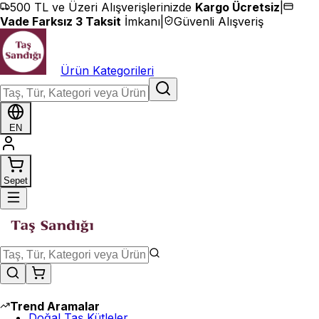
İçeriğe geç
500 TL ve Üzeri Alışverişlerinizde
Kargo Ücretsiz
|
Vade Farksız 3 Taksit
İmkanı
|
Güvenli Alışveriş
Ürün Kategorileri
EN
Sepet
Trend Aramalar
Doğal Taş Kütleler