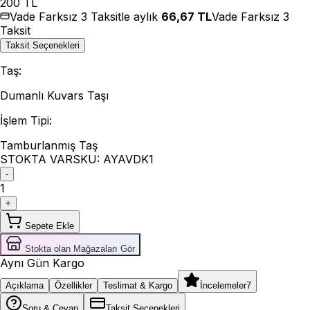
200
TL
Vade Farksız 3 Taksitle aylık
66,67
TL
Vade Farksız 3
Taksit
Taksit Seçenekleri
Taş
:
Dumanlı Kuvars Taşı
İşlem Tipi
:
Tamburlanmış Taş
STOKTA VAR
SKU:
AYAVDK1
-
1
+
Sepete Ekle
Stokta olan Mağazaları Gör
Aynı Gün Kargo
Açıklama
Özellikler
Teslimat & Kargo
İncelemeler
7
Soru & Cevap
Taksit Seçenekleri