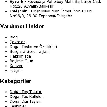
Ayvalık
-
Fevzipaşa Vehbibey Mah. Barbaros Cad.
No:220 Ayvalık/Balıkesir
Eskişehir
-
Hoşnudiye Mah. İsmet İnönü 1 Cd.
No:16/B, 26130 Tepebaşı/Eskişehir
Yardımcı Linkler
Blog
Çakralar
Doğal Taşlar ve Özellikleri
Burçlara Göre Taşlar
Hakkımızda
Bayimiz Olun
Kariyer
İletişim
Kategoriler
Doğal Taş Takılar
Doğal Taş Kütleler
Doğal Dizi Taşlar
Tesbihler