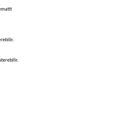
ematit
rebilir.
terebilir.