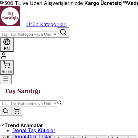
İçeriğe geç
500 TL ve Üzeri Alışverişlerinizde
Kargo Ücretsiz
|
Vade
Ürün Kategorileri
EN
Sepet
Trend Aramalar
Doğal Taş Kütleler
Doğal Dizi Taşlar