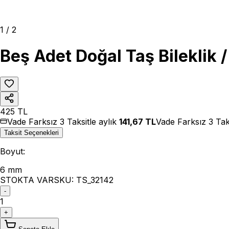
1
/
2
Beş Adet Doğal Taş Bileklik 
425
TL
Vade Farksız 3 Taksitle aylık
141,67
TL
Vade Farksız 3 Tak
Taksit Seçenekleri
Boyut
:
6 mm
STOKTA VAR
SKU:
TS_32142
-
1
+