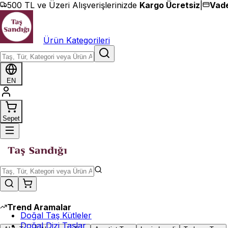
İçeriğe geç
500 TL ve Üzeri Alışverişlerinizde
Kargo Ücretsiz
|
Vade
Ürün Kategorileri
EN
Sepet
Trend Aramalar
Doğal Taş Kütleler
Doğal Dizi Taşlar