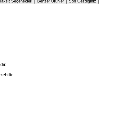
Taksit Seçenekleri
Benzer Ürünler
Son Gezdiğiniz
dır.
rebilir.