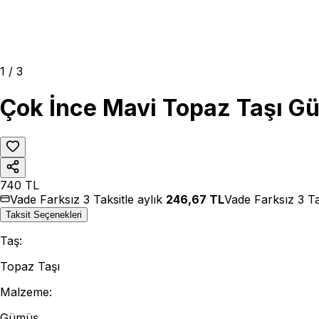
1
/
3
Çok İnce Mavi Topaz Taşı Gü
740
TL
Vade Farksız 3 Taksitle aylık
246,67
TL
Vade Farksız 3 Ta
Taksit Seçenekleri
Taş
:
Topaz Taşı
Malzeme
:
Gümüş