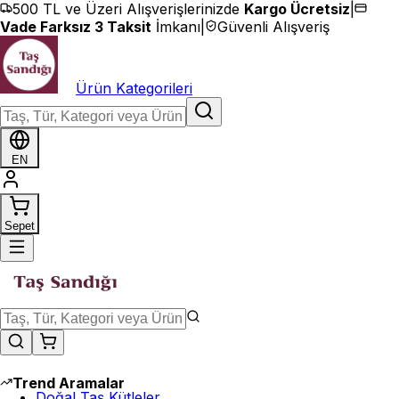
İçeriğe geç
500 TL ve Üzeri Alışverişlerinizde
Kargo Ücretsiz
|
Vade Farksız 3 Taksit
İmkanı
|
Güvenli Alışveriş
Ürün Kategorileri
EN
Sepet
Trend Aramalar
Doğal Taş Kütleler