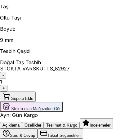
Taş
:
Oltu Taşı
Boyut
:
9 mm
Tesbih Çeşidi
:
Doğal Taş Tesbih
STOKTA VAR
SKU:
TS_82927
-
1
+
Sepete Ekle
Stokta olan Mağazaları Gör
Aynı Gün Kargo
Açıklama
Özellikler
Teslimat & Kargo
İncelemeler
Soru & Cevap
Taksit Seçenekleri