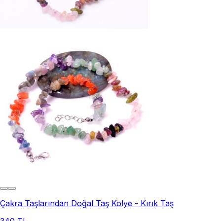
Çakra Taşlarından Doğal Taş Kolye - Kırık Taş