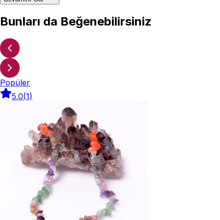
Bunları da Beğenebilirsiniz
Popüler
5.0
(
1
)