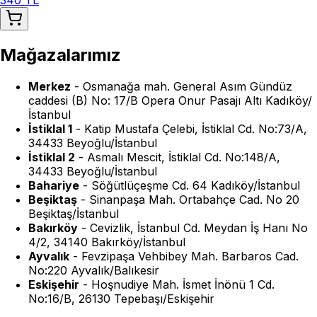
340 TL
Mağazalarımız
Merkez
-
Osmanağa mah. General Asım Gündüz
caddesi (B) No: 17/B Opera Onur Pasajı Altı Kadıköy/
İstanbul
İstiklal 1
-
Katip Mustafa Çelebi, İstiklal Cd. No:73/A,
34433 Beyoğlu/İstanbul
İstiklal 2
-
Asmalı Mescit, İstiklal Cd. No:148/A,
34433 Beyoğlu/İstanbul
Bahariye
-
Söğütlüçeşme Cd. 64 Kadıköy/İstanbul
Beşiktaş
-
Sinanpaşa Mah. Ortabahçe Cad. No 20
Beşiktaş/İstanbul
Bakırköy
-
Cevizlik, İstanbul Cd. Meydan İş Hanı No
4/2, 34140 Bakırköy/İstanbul
Ayvalık
-
Fevzipaşa Vehbibey Mah. Barbaros Cad.
No:220 Ayvalık/Balıkesir
Eskişehir
-
Hoşnudiye Mah. İsmet İnönü 1 Cd.
No:16/B, 26130 Tepebaşı/Eskişehir