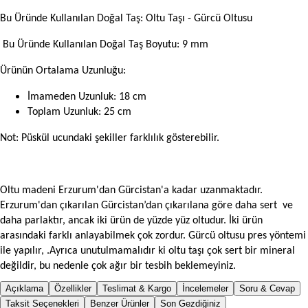
Bu Üründe Kullanılan Doğal Taş: Oltu Taşı - Gürcü Oltusu
Bu Üründe Kullanılan Doğal Taş Boyutu: 9 mm
Ürünün Ortalama Uzunluğu:
İmameden Uzunluk: 18 cm
Toplam Uzunluk: 25 cm
Not: Püskül ucundaki şekiller farklılık gösterebilir.
Oltu madeni Erzurum'dan Gürcistan'a kadar uzanmaktadır.
Erzurum'dan çıkarılan Gürcistan’dan çıkarılana göre daha sert ve
daha parlaktır, ancak iki ürün de yüzde yüz oltudur. İki ürün
arasındaki farklı anlayabilmek çok zordur. Gürcü oltusu pres yöntemi
ile yapılır, .Ayrıca unutulmamalıdır ki oltu taşı çok sert bir mineral
değildir, bu nedenle çok ağır bir tesbih beklemeyiniz.
Açıklama
Özellikler
Teslimat & Kargo
İncelemeler
Soru & Cevap
Taksit Seçenekleri
Benzer Ürünler
Son Gezdiğiniz