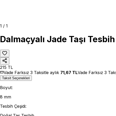
1
/
1
Dalmaçyalı Jade Taşı Tesbih
215
TL
Vade Farksız 3 Taksitle aylık
71,67
TL
Vade Farksız 3 Taks
Taksit Seçenekleri
Boyut
:
8 mm
Tesbih Çeşidi
:
Doğal Taş Tesbih