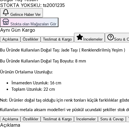
STOKTA YOK
SKU:
ts2001235
Gelince Haber Ver
Stokta olan Mağazaları Gör
Aynı Gün Kargo
Açıklama
Özellikler
Teslimat & Kargo
İncelemeler
Soru & 
Bu Üründe Kullanılan Doğal Taş: Jade Taşı ( Renklendirilmiş Yeşim )
Bu Üründe Kullanılan Doğal Taş Boyutu: 8 mm
Ürünün Ortalama Uzunluğu:
İmameden Uzunluk: 16 cm
Toplam Uzunluk: 22 cm
Not: Ürünler doğal taş olduğu için renk tonları küçük farklılıklar göste
Kullanılan metala aksam modelleri ve püskül ucundaki şekiller stok du
Açıklama
Özellikler
Teslimat & Kargo
İncelemeler
Soru & Cevap
Açıklama