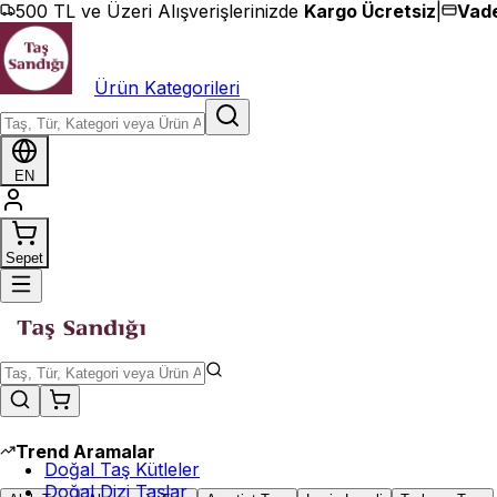
İçeriğe geç
500 TL ve Üzeri Alışverişlerinizde
Kargo Ücretsiz
|
Vade
Ürün Kategorileri
EN
Sepet
Trend Aramalar
Doğal Taş Kütleler
Doğal Dizi Taşlar