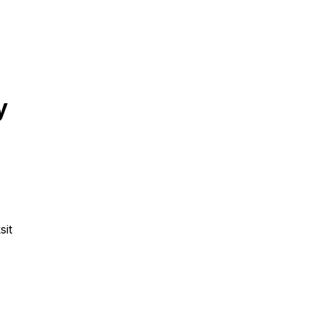
y
sit