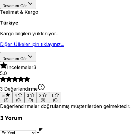
Devamını Gör
Teslimat & Kargo
Türkiye
Kargo bilgileri yükleniyor...
Diğer Ülkeler için tıklayınız...
Devamını Gör
İncelemeler
3
5.0
3
Değerlendirme
5
4
3
2
1
(
3
)
(
0
)
(
0
)
(
0
)
(
0
)
Değerlendirmeler doğrulanmış müşterilerden gelmektedir.
3
Yorum