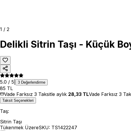
1
/
2
Delikli Sitrin Taşı - Küçük Bo
5.0
/ 5
|
3
Değerlendirme
85
TL
Vade Farksız 3 Taksitle aylık
28,33
TL
Vade Farksız 3 Tak
Taksit Seçenekleri
Taş
:
Sitrin Taşı
Tükenmek Üzere
SKU:
TS1422247