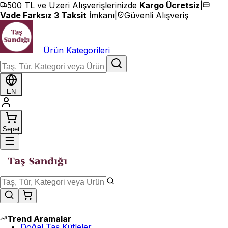
İçeriğe geç
500 TL ve Üzeri Alışverişlerinizde
Kargo Ücretsiz
|
Vade Farksız 3 Taksit
İmkanı
|
Güvenli Alışveriş
Ürün Kategorileri
EN
Sepet
Trend Aramalar
Doğal Taş Kütleler