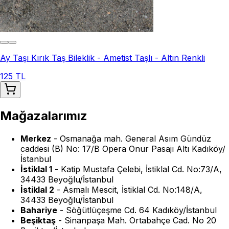
Ay Taşı Kırık Taş Bileklik - Ametist Taşlı - Altın Renkli
125 TL
Mağazalarımız
Merkez
-
Osmanağa mah. General Asım Gündüz
caddesi (B) No: 17/B Opera Onur Pasajı Altı Kadıköy/
İstanbul
İstiklal 1
-
Katip Mustafa Çelebi, İstiklal Cd. No:73/A,
34433 Beyoğlu/İstanbul
İstiklal 2
-
Asmalı Mescit, İstiklal Cd. No:148/A,
34433 Beyoğlu/İstanbul
Bahariye
-
Söğütlüçeşme Cd. 64 Kadıköy/İstanbul
Beşiktaş
-
Sinanpaşa Mah. Ortabahçe Cad. No 20