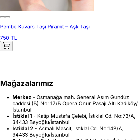
Pembe Kuvars Taşı Piramit – Aşk Taşı
750 TL
Mağazalarımız
Merkez
-
Osmanağa mah. General Asım Gündüz
caddesi (B) No: 17/B Opera Onur Pasajı Altı Kadıköy/
İstanbul
İstiklal 1
-
Katip Mustafa Çelebi, İstiklal Cd. No:73/A,
34433 Beyoğlu/İstanbul
İstiklal 2
-
Asmalı Mescit, İstiklal Cd. No:148/A,
34433 Beyoğlu/İstanbul