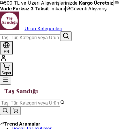
İçeriğe geç
500 TL ve Üzeri Alışverişlerinizde
Kargo Ücretsiz
|
Vade Farksız 3 Taksit
İmkanı
|
Güvenli Alışveriş
Ürün Kategorileri
EN
Sepet
Trend Aramalar
Doğal Taş Kütleler