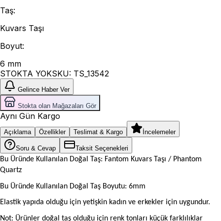
Taş
:
Kuvars Taşı
Boyut
:
6 mm
STOKTA YOK
SKU:
TS_13542
Gelince Haber Ver
Stokta olan Mağazaları Gör
Aynı Gün Kargo
Açıklama
Özellikler
Teslimat & Kargo
İncelemeler
Soru & Cevap
Taksit Seçenekleri
Bu Üründe Kullanılan Doğal Taş: Fantom Kuvars Taşı / Phantom
Quartz
Bu Üründe Kullanılan Doğal Taş Boyutu: 6mm
Elastik yapıda olduğu için yetişkin kadın ve erkekler için uygundur.
Not: Ürünler doğal taş olduğu için renk tonları küçük farklılıklar