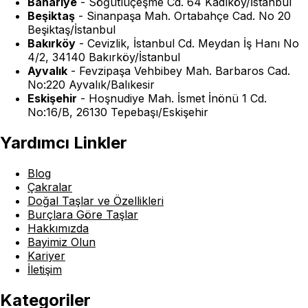
Bahariye
-
Söğütlüçeşme Cd. 64 Kadıköy/İstanbul
Beşiktaş
-
Sinanpaşa Mah. Ortabahçe Cad. No 20
Beşiktaş/İstanbul
Bakırköy
-
Cevizlik, İstanbul Cd. Meydan İş Hanı No
4/2, 34140 Bakırköy/İstanbul
Ayvalık
-
Fevzipaşa Vehbibey Mah. Barbaros Cad.
No:220 Ayvalık/Balıkesir
Eskişehir
-
Hoşnudiye Mah. İsmet İnönü 1 Cd.
No:16/B, 26130 Tepebaşı/Eskişehir
Yardımcı Linkler
Blog
Çakralar
Doğal Taşlar ve Özellikleri
Burçlara Göre Taşlar
Hakkımızda
Bayimiz Olun
Kariyer
İletişim
Kategoriler