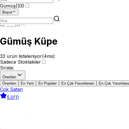
Gümüş
(
33
)
Boyut
10 mm
(
2
)
Gümüş Küpe
33
ürün listeleniyor
(
4
ms)
Sadece Stoktakiler
Sırala
:
Önerilen
Önerilen
En Yeni
En Popüler
En Çok Favorilenen
En Çok Yorumlan
Çok Satan
5.0
(
1
)