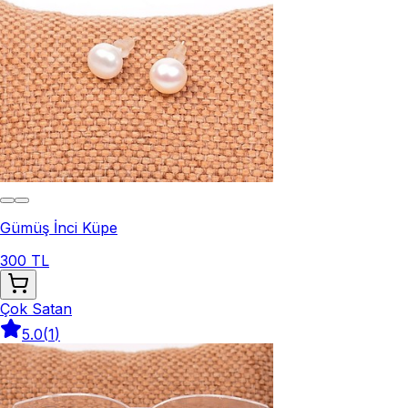
Gümüş İnci Küpe
300 TL
Çok Satan
5.0
(
1
)