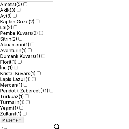
Ametist
(
5
)
Akik
(
3
)
Ay
(
3
)
Kaplan Gözü
(
2
)
Lal
(
2
)
Pembe Kuvars
(
2
)
Sitrin
(
2
)
Akuamarin
(
1
)
Aventurin
(
1
)
Dumanlı Kuvars
(
1
)
Florit
(
1
)
İnci
(
1
)
Kristal Kuvars
(
1
)
Lapis Lazuli
(
1
)
Mercan
(
1
)
Peridot ( Zebercet )
(
1
)
Turkuaz
(
1
)
Turmalin
(
1
)
Yeşim
(
1
)
Zultanit
(
1
)
Malzeme