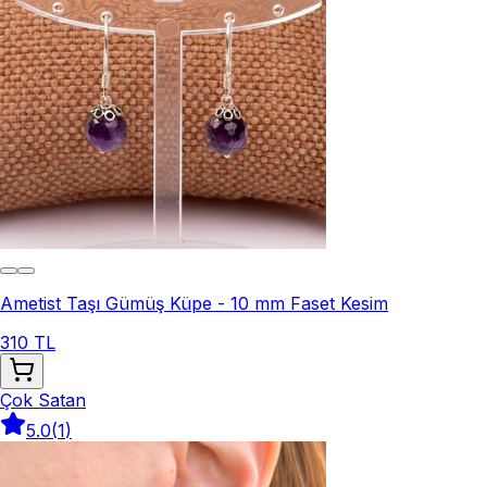
Ametist Taşı Gümüş Küpe - 10 mm Faset Kesim
310 TL
Çok Satan
5.0
(
1
)