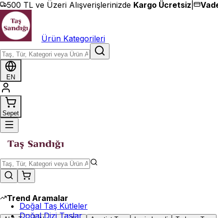
İçeriğe geç
500 TL ve Üzeri Alışverişlerinizde
Kargo Ücretsiz
|
Vade
Ürün Kategorileri
EN
Sepet
Trend Aramalar
Doğal Taş Kütleler
Doğal Dizi Taşlar