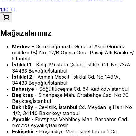
140 TL
Mağazalarımız
Merkez
-
Osmanağa mah. General Asım Gündüz
caddesi (B) No: 17/B Opera Onur Pasajı Altı Kadıköy/
İstanbul
İstiklal 1
-
Katip Mustafa Çelebi, İstiklal Cd. No:73/A,
34433 Beyoğlu/İstanbul
İstiklal 2
-
Asmalı Mescit, İstiklal Cd. No:148/A,
34433 Beyoğlu/İstanbul
Bahariye
-
Söğütlüçeşme Cd. 64 Kadıköy/İstanbul
Beşiktaş
-
Sinanpaşa Mah. Ortabahçe Cad. No 20
Beşiktaş/İstanbul
Bakırköy
-
Cevizlik, İstanbul Cd. Meydan İş Hanı No
4/2, 34140 Bakırköy/İstanbul
Ayvalık
-
Fevzipaşa Vehbibey Mah. Barbaros Cad.
No:220 Ayvalık/Balıkesir
Eskişehir
-
Hoşnudiye Mah. İsmet İnönü 1 Cd.