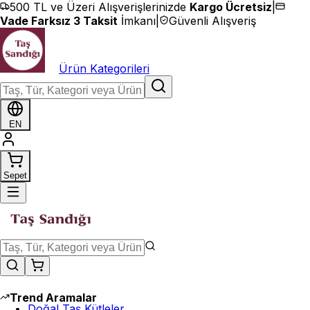
İçeriğe geç
500 TL ve Üzeri Alışverişlerinizde
Kargo Ücretsiz
|
Vade Farksız 3 Taksit
İmkanı
|
Güvenli Alışveriş
Ürün Kategorileri
EN
Sepet
Trend Aramalar
Doğal Taş Kütleler