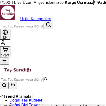
İçeriğe geç
500 TL ve Üzeri Alışverişlerinizde
Kargo Ücretsiz
|
Vade
Ürün Kategorileri
EN
Sepet
Trend Aramalar
Doğal Taş Kütleler
Doğal Dizi Taşlar