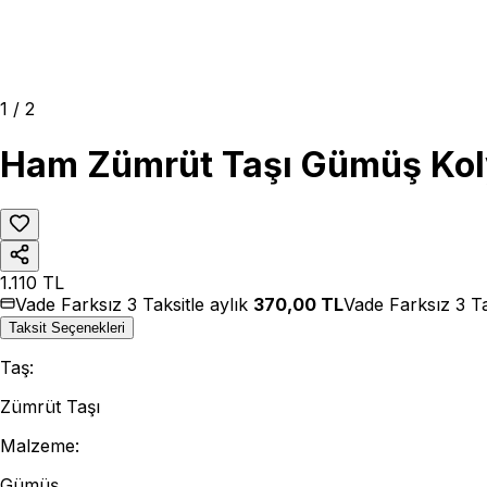
1
/
2
Ham Zümrüt Taşı Gümüş Kol
1.110
TL
Vade Farksız 3 Taksitle aylık
370,00
TL
Vade Farksız 3 Ta
Taksit Seçenekleri
Taş
:
Zümrüt Taşı
Malzeme
:
Gümüş