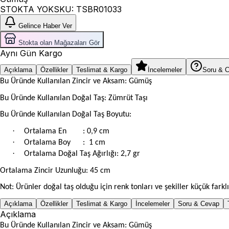
STOKTA YOK
SKU:
TSBR01033
Gelince Haber Ver
Stokta olan Mağazaları Gör
Aynı Gün Kargo
Açıklama
Özellikler
Teslimat & Kargo
İncelemeler
Soru & 
Bu Üründe Kullanılan Zincir ve Aksam: Gümüş
Bu Üründe Kullanılan Doğal Taş: Zümrüt Taşı
Bu Üründe Kullanılan Doğal Taş Boyutu:
·
Ortalama En
: 0,9 cm
·
Ortalama Boy
: 1 cm
·
Ortalama Doğal Taş Ağırlığı: 2,7 gr
Ortalama Zincir Uzunluğu: 45 cm
Not: Ürünler doğal taş olduğu için renk tonları ve şekiller küçük farklıl
Açıklama
Özellikler
Teslimat & Kargo
İncelemeler
Soru & Cevap
Açıklama
Bu Üründe Kullanılan Zincir ve Aksam: Gümüş