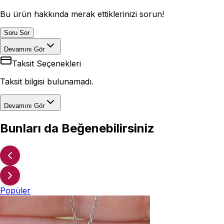
Bu ürün hakkında merak ettiklerinizi sorun!
Soru Sor
Devamını Gör
Taksit Seçenekleri
Taksit bilgisi bulunamadı.
Devamını Gör
Bunları da Beğenebilirsiniz
Popüler