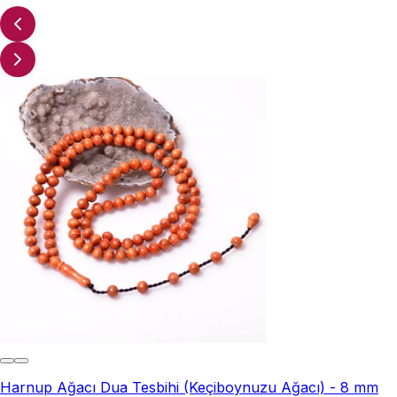
Harnup Ağacı Dua Tesbihi (Keçiboynuzu Ağacı) - 8 mm