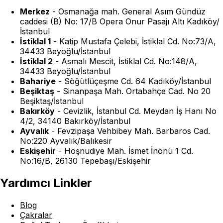
Merkez
-
Osmanağa mah. General Asım Gündüz
caddesi (B) No: 17/B Opera Onur Pasajı Altı Kadıköy/
İstanbul
İstiklal 1
-
Katip Mustafa Çelebi, İstiklal Cd. No:73/A,
34433 Beyoğlu/İstanbul
İstiklal 2
-
Asmalı Mescit, İstiklal Cd. No:148/A,
34433 Beyoğlu/İstanbul
Bahariye
-
Söğütlüçeşme Cd. 64 Kadıköy/İstanbul
Beşiktaş
-
Sinanpaşa Mah. Ortabahçe Cad. No 20
Beşiktaş/İstanbul
Bakırköy
-
Cevizlik, İstanbul Cd. Meydan İş Hanı No
4/2, 34140 Bakırköy/İstanbul
Ayvalık
-
Fevzipaşa Vehbibey Mah. Barbaros Cad.
No:220 Ayvalık/Balıkesir
Eskişehir
-
Hoşnudiye Mah. İsmet İnönü 1 Cd.
No:16/B, 26130 Tepebaşı/Eskişehir
Yardımcı Linkler
Blog
Çakralar