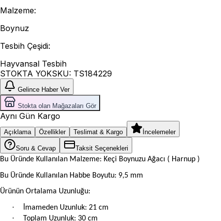
Malzeme
:
Boynuz
Tesbih Çeşidi
:
Hayvansal Tesbih
STOKTA YOK
SKU:
TS184229
Gelince Haber Ver
Stokta olan Mağazaları Gör
Aynı Gün Kargo
Açıklama
Özellikler
Teslimat & Kargo
İncelemeler
Soru & Cevap
Taksit Seçenekleri
Bu Üründe Kullanılan Malzeme: Keçi Boynuzu Ağacı ( Harnup )
Bu Üründe Kullanılan Habbe Boyutu: 9,5 mm
Ürünün Ortalama Uzunluğu:
·
İmameden Uzunluk: 21 cm
·
Toplam Uzunluk: 30 cm