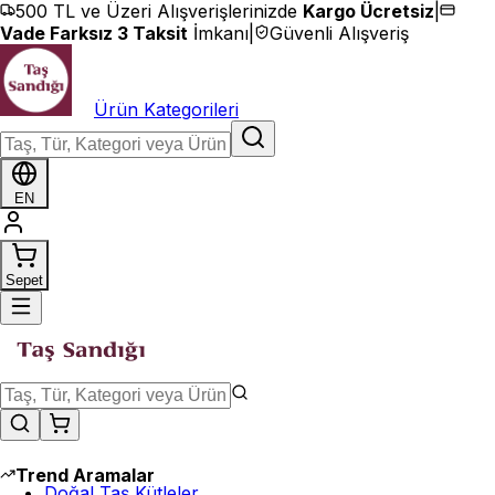
İçeriğe geç
500 TL ve Üzeri Alışverişlerinizde
Kargo Ücretsiz
|
Vade Farksız 3 Taksit
İmkanı
|
Güvenli Alışveriş
Ürün Kategorileri
EN
Sepet
Trend Aramalar
Doğal Taş Kütleler