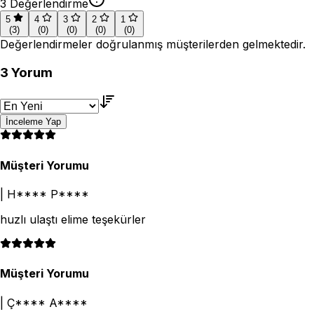
3
Değerlendirme
5
4
3
2
1
(
3
)
(
0
)
(
0
)
(
0
)
(
0
)
Değerlendirmeler doğrulanmış müşterilerden gelmektedir.
3
Yorum
İnceleme Yap
Müşteri Yorumu
|
H**** P****
huzlı ulaştı elime teşekürler
Müşteri Yorumu
|
Ç**** A****