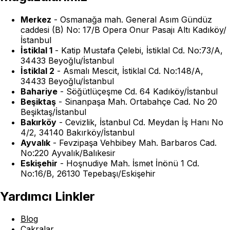
Merkez
-
Osmanağa mah. General Asım Gündüz
caddesi (B) No: 17/B Opera Onur Pasajı Altı Kadıköy/
İstanbul
İstiklal 1
-
Katip Mustafa Çelebi, İstiklal Cd. No:73/A,
34433 Beyoğlu/İstanbul
İstiklal 2
-
Asmalı Mescit, İstiklal Cd. No:148/A,
34433 Beyoğlu/İstanbul
Bahariye
-
Söğütlüçeşme Cd. 64 Kadıköy/İstanbul
Beşiktaş
-
Sinanpaşa Mah. Ortabahçe Cad. No 20
Beşiktaş/İstanbul
Bakırköy
-
Cevizlik, İstanbul Cd. Meydan İş Hanı No
4/2, 34140 Bakırköy/İstanbul
Ayvalık
-
Fevzipaşa Vehbibey Mah. Barbaros Cad.
No:220 Ayvalık/Balıkesir
Eskişehir
-
Hoşnudiye Mah. İsmet İnönü 1 Cd.
No:16/B, 26130 Tepebaşı/Eskişehir
Yardımcı Linkler
Blog
Çakralar