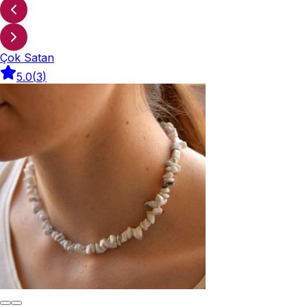
Çok Satan
5.0
(
3
)