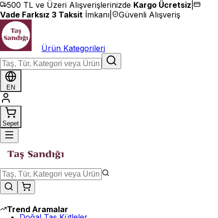
İçeriğe geç
500 TL ve Üzeri Alışverişlerinizde
Kargo Ücretsiz
|
Vade Farksız 3 Taksit
İmkanı
|
Güvenli Alışveriş
Ürün Kategorileri
EN
Sepet
Trend Aramalar
Doğal Taş Kütleler