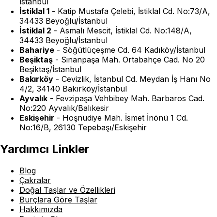
İstanbul
İstiklal 1
-
Katip Mustafa Çelebi, İstiklal Cd. No:73/A,
34433 Beyoğlu/İstanbul
İstiklal 2
-
Asmalı Mescit, İstiklal Cd. No:148/A,
34433 Beyoğlu/İstanbul
Bahariye
-
Söğütlüçeşme Cd. 64 Kadıköy/İstanbul
Beşiktaş
-
Sinanpaşa Mah. Ortabahçe Cad. No 20
Beşiktaş/İstanbul
Bakırköy
-
Cevizlik, İstanbul Cd. Meydan İş Hanı No
4/2, 34140 Bakırköy/İstanbul
Ayvalık
-
Fevzipaşa Vehbibey Mah. Barbaros Cad.
No:220 Ayvalık/Balıkesir
Eskişehir
-
Hoşnudiye Mah. İsmet İnönü 1 Cd.
No:16/B, 26130 Tepebaşı/Eskişehir
Yardımcı Linkler
Blog
Çakralar
Doğal Taşlar ve Özellikleri
Burçlara Göre Taşlar
Hakkımızda