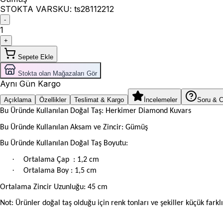
STOKTA VAR
SKU:
ts28112212
-
1
+
Sepete Ekle
Stokta olan Mağazaları Gör
Aynı Gün Kargo
Açıklama
Özellikler
Teslimat & Kargo
İncelemeler
Soru & 
Bu Üründe Kullanılan Doğal Taş: Herkimer Diamond Kuvars
Bu Üründe Kullanılan Aksam ve Zincir: Gümüş
Bu Üründe Kullanılan Doğal Taş Boyutu:
·
Ortalama Çap
: 1,2 cm
·
Ortalama Boy : 1,5 cm
Ortalama Zincir Uzunluğu: 45 cm
Not: Ürünler doğal taş olduğu için renk tonları ve şekiller küçük farklıl