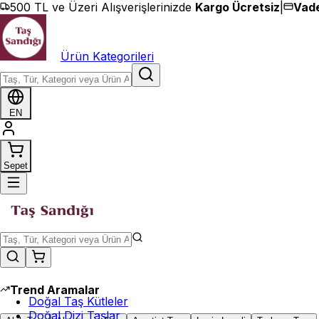
İçeriğe geç
500 TL ve Üzeri Alışverişlerinizde
Kargo Ücretsiz
|
Vade
Ürün Kategorileri
EN
Sepet
Trend Aramalar
Doğal Taş Kütleler
Doğal Dizi Taşlar