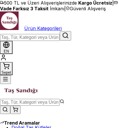
İçeriğe geç
500 TL ve Üzeri Alışverişlerinizde
Kargo Ücretsiz
|
Vade Farksız 3 Taksit
İmkanı
|
Güvenli Alışveriş
Ürün Kategorileri
EN
Sepet
Trend Aramalar
Doğal Taş Kütleler