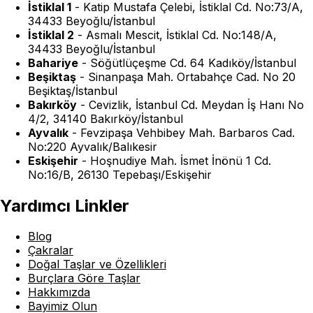
İstiklal 1
-
Katip Mustafa Çelebi, İstiklal Cd. No:73/A,
34433 Beyoğlu/İstanbul
İstiklal 2
-
Asmalı Mescit, İstiklal Cd. No:148/A,
34433 Beyoğlu/İstanbul
Bahariye
-
Söğütlüçeşme Cd. 64 Kadıköy/İstanbul
Beşiktaş
-
Sinanpaşa Mah. Ortabahçe Cad. No 20
Beşiktaş/İstanbul
Bakırköy
-
Cevizlik, İstanbul Cd. Meydan İş Hanı No
4/2, 34140 Bakırköy/İstanbul
Ayvalık
-
Fevzipaşa Vehbibey Mah. Barbaros Cad.
No:220 Ayvalık/Balıkesir
Eskişehir
-
Hoşnudiye Mah. İsmet İnönü 1 Cd.
No:16/B, 26130 Tepebaşı/Eskişehir
Yardımcı Linkler
Blog
Çakralar
Doğal Taşlar ve Özellikleri
Burçlara Göre Taşlar
Hakkımızda
Bayimiz Olun