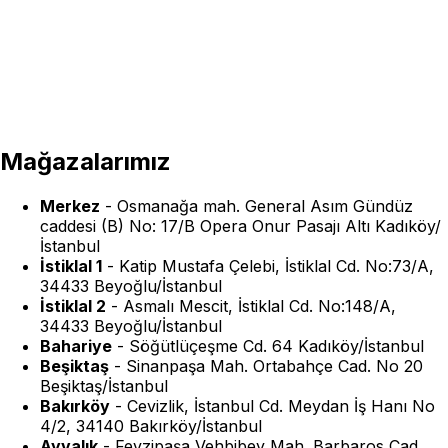
Mağazalarımız
Merkez
-
Osmanağa mah. General Asım Gündüz
caddesi (B) No: 17/B Opera Onur Pasajı Altı Kadıköy/
İstanbul
İstiklal 1
-
Katip Mustafa Çelebi, İstiklal Cd. No:73/A,
34433 Beyoğlu/İstanbul
İstiklal 2
-
Asmalı Mescit, İstiklal Cd. No:148/A,
34433 Beyoğlu/İstanbul
Bahariye
-
Söğütlüçeşme Cd. 64 Kadıköy/İstanbul
Beşiktaş
-
Sinanpaşa Mah. Ortabahçe Cad. No 20
Beşiktaş/İstanbul
Bakırköy
-
Cevizlik, İstanbul Cd. Meydan İş Hanı No
4/2, 34140 Bakırköy/İstanbul
Ayvalık
-
Fevzipaşa Vehbibey Mah. Barbaros Cad.