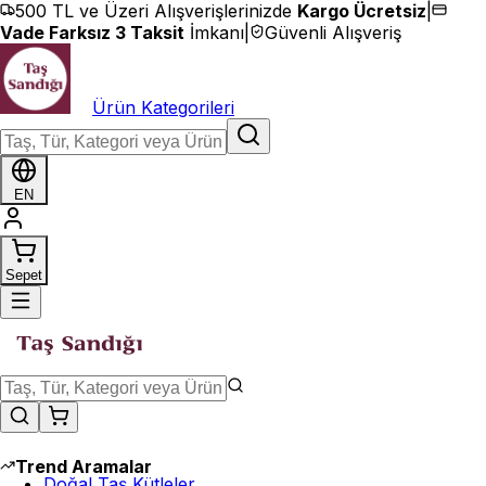
İçeriğe geç
500 TL ve Üzeri Alışverişlerinizde
Kargo Ücretsiz
|
Vade Farksız 3 Taksit
İmkanı
|
Güvenli Alışveriş
Ürün Kategorileri
EN
Sepet
Trend Aramalar
Doğal Taş Kütleler