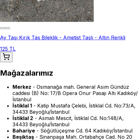
Ay Taşı Kırık Taş Bileklik - Ametist Taşlı - Altın Renkli
125 TL
Mağazalarımız
Merkez
-
Osmanağa mah. General Asım Gündüz
caddesi (B) No: 17/B Opera Onur Pasajı Altı Kadıköy/
İstanbul
İstiklal 1
-
Katip Mustafa Çelebi, İstiklal Cd. No:73/A,
34433 Beyoğlu/İstanbul
İstiklal 2
-
Asmalı Mescit, İstiklal Cd. No:148/A,
34433 Beyoğlu/İstanbul
Bahariye
-
Söğütlüçeşme Cd. 64 Kadıköy/İstanbul
Beşiktaş
-
Sinanpaşa Mah. Ortabahçe Cad. No 20