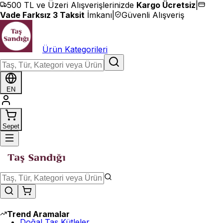
İçeriğe geç
500 TL ve Üzeri Alışverişlerinizde
Kargo Ücretsiz
|
Vade Farksız 3 Taksit
İmkanı
|
Güvenli Alışveriş
Ürün Kategorileri
EN
Sepet
Trend Aramalar
Doğal Taş Kütleler