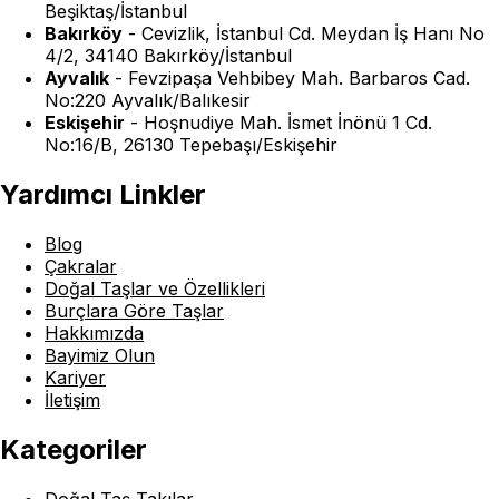
Beşiktaş/İstanbul
Bakırköy
-
Cevizlik, İstanbul Cd. Meydan İş Hanı No
4/2, 34140 Bakırköy/İstanbul
Ayvalık
-
Fevzipaşa Vehbibey Mah. Barbaros Cad.
No:220 Ayvalık/Balıkesir
Eskişehir
-
Hoşnudiye Mah. İsmet İnönü 1 Cd.
No:16/B, 26130 Tepebaşı/Eskişehir
Yardımcı Linkler
Blog
Çakralar
Doğal Taşlar ve Özellikleri
Burçlara Göre Taşlar
Hakkımızda
Bayimiz Olun
Kariyer
İletişim
Kategoriler
Doğal Taş Takılar