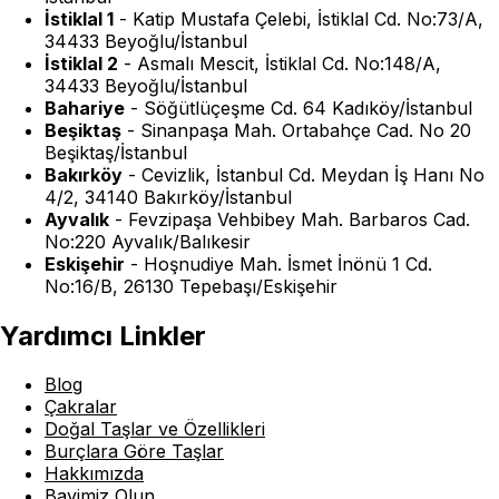
İstiklal 1
-
Katip Mustafa Çelebi, İstiklal Cd. No:73/A,
34433 Beyoğlu/İstanbul
İstiklal 2
-
Asmalı Mescit, İstiklal Cd. No:148/A,
34433 Beyoğlu/İstanbul
Bahariye
-
Söğütlüçeşme Cd. 64 Kadıköy/İstanbul
Beşiktaş
-
Sinanpaşa Mah. Ortabahçe Cad. No 20
Beşiktaş/İstanbul
Bakırköy
-
Cevizlik, İstanbul Cd. Meydan İş Hanı No
4/2, 34140 Bakırköy/İstanbul
Ayvalık
-
Fevzipaşa Vehbibey Mah. Barbaros Cad.
No:220 Ayvalık/Balıkesir
Eskişehir
-
Hoşnudiye Mah. İsmet İnönü 1 Cd.
No:16/B, 26130 Tepebaşı/Eskişehir
Yardımcı Linkler
Blog
Çakralar
Doğal Taşlar ve Özellikleri
Burçlara Göre Taşlar
Hakkımızda
Bayimiz Olun