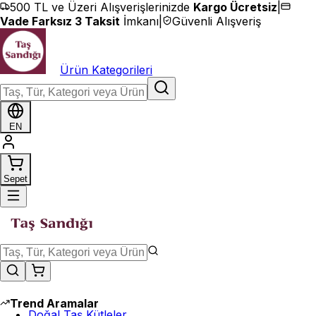
İçeriğe geç
500 TL ve Üzeri Alışverişlerinizde
Kargo Ücretsiz
|
Vade Farksız 3 Taksit
İmkanı
|
Güvenli Alışveriş
Ürün Kategorileri
EN
Sepet
Trend Aramalar
Doğal Taş Kütleler