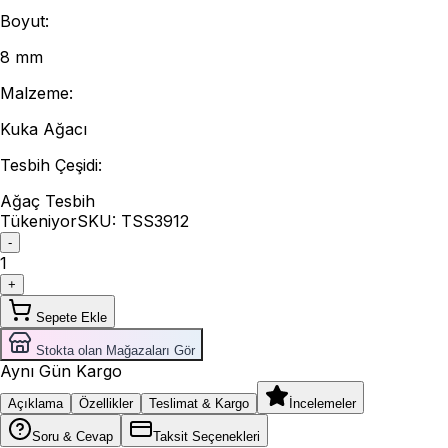
Boyut
:
8 mm
Malzeme
:
Kuka Ağacı
Tesbih Çeşidi
:
Ağaç Tesbih
Tükeniyor
SKU:
TSS3912
-
1
+
Sepete Ekle
Stokta olan Mağazaları Gör
Aynı Gün Kargo
Açıklama
Özellikler
Teslimat & Kargo
İncelemeler
Soru & Cevap
Taksit Seçenekleri