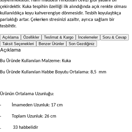
söylenmektedir. Ham maddesi Hindistan cevizi gibi yabani bir
çekirdektir. Kuka tespihin özelliği ilk alındığında açık renkte olması
kullanıldıkça koyu kahverengiye dönmesidir. Tesbih koyulaştıkça
parlaklığı artar. Çekerken stresinizi azaltır, ayrıca sağlam bir
tesbihtir.
Açıklama
Özellikler
Teslimat & Kargo
İncelemeler
Soru & Cevap
Taksit Seçenekleri
Benzer Ürünler
Son Gezdiğiniz
Açıklama
Bu Üründe Kullanılan Malzeme: Kuka
Bu Üründe Kullanılan Habbe Boyutu Ortalama: 8,5
mm
Ürünün Ortalama Uzunluğu:
· İmameden Uzunluk: 17 cm
· Toplam Uzunluk: 26 cm
. 33 habbelidir