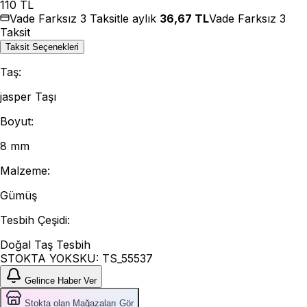
110
TL
Vade Farksız 3 Taksitle aylık
36,67
TL
Vade Farksız 3
Taksit
Taksit Seçenekleri
Taş
:
jasper Taşı
Boyut
:
8 mm
Malzeme
:
Gümüş
Tesbih Çeşidi
:
Doğal Taş Tesbih
STOKTA YOK
SKU:
TS_55537
Gelince Haber Ver
Stokta olan Mağazaları Gör