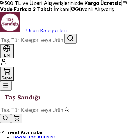
İçeriğe geç
500 TL ve Üzeri Alışverişlerinizde
Kargo Ücretsiz
|
Vade Farksız 3 Taksit
İmkanı
|
Güvenli Alışveriş
Ürün Kategorileri
EN
Sepet
Trend Aramalar
Doğal Taş Kütleler