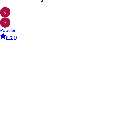
Popüler
5.0
(
1
)