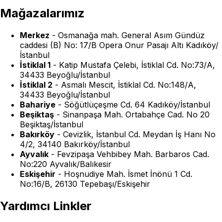
Mağazalarımız
Merkez
-
Osmanağa mah. General Asım Gündüz
caddesi (B) No: 17/B Opera Onur Pasajı Altı Kadıköy/
İstanbul
İstiklal 1
-
Katip Mustafa Çelebi, İstiklal Cd. No:73/A,
34433 Beyoğlu/İstanbul
İstiklal 2
-
Asmalı Mescit, İstiklal Cd. No:148/A,
34433 Beyoğlu/İstanbul
Bahariye
-
Söğütlüçeşme Cd. 64 Kadıköy/İstanbul
Beşiktaş
-
Sinanpaşa Mah. Ortabahçe Cad. No 20
Beşiktaş/İstanbul
Bakırköy
-
Cevizlik, İstanbul Cd. Meydan İş Hanı No
4/2, 34140 Bakırköy/İstanbul
Ayvalık
-
Fevzipaşa Vehbibey Mah. Barbaros Cad.
No:220 Ayvalık/Balıkesir
Eskişehir
-
Hoşnudiye Mah. İsmet İnönü 1 Cd.
No:16/B, 26130 Tepebaşı/Eskişehir
Yardımcı Linkler