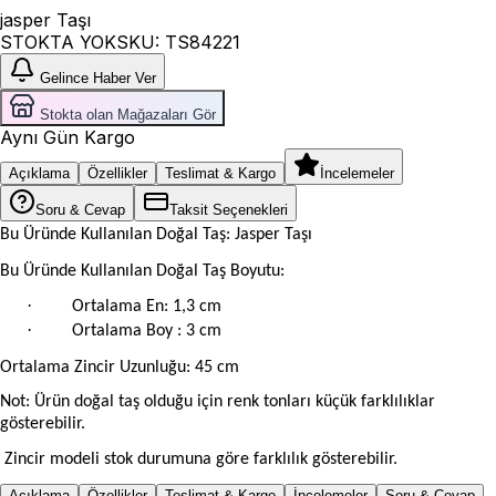
jasper Taşı
STOKTA YOK
SKU:
TS84221
Gelince Haber Ver
Stokta olan Mağazaları Gör
Aynı Gün Kargo
Açıklama
Özellikler
Teslimat & Kargo
İncelemeler
Soru & Cevap
Taksit Seçenekleri
Bu Üründe Kullanılan Doğal Taş: Jasper Taşı
Bu Üründe Kullanılan Doğal Taş Boyutu:
·
Ortalama En: 1,3 cm
·
Ortalama Boy : 3 cm
Ortalama Zincir Uzunluğu: 45 cm
Not: Ürün doğal taş olduğu için renk tonları küçük farklılıklar
gösterebilir.
Zincir modeli stok durumuna göre farklılık gösterebilir.
Açıklama
Özellikler
Teslimat & Kargo
İncelemeler
Soru & Cevap