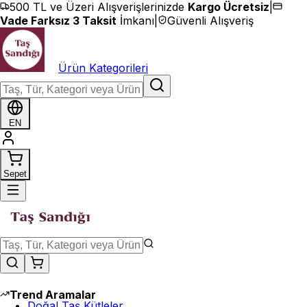
İçeriğe geç
500 TL ve Üzeri Alışverişlerinizde
Kargo Ücretsiz
|
Vade Farksız 3 Taksit
İmkanı
|
Güvenli Alışveriş
Ürün Kategorileri
EN
Sepet
Trend Aramalar
Doğal Taş Kütleler