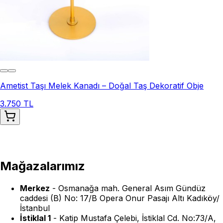
Ametist Taşı Melek Kanadı – Doğal Taş Dekoratif Obje
3.750 TL
Mağazalarımız
Merkez
-
Osmanağa mah. General Asım Gündüz
caddesi (B) No: 17/B Opera Onur Pasajı Altı Kadıköy/
İstanbul
İstiklal 1
-
Katip Mustafa Çelebi, İstiklal Cd. No:73/A,