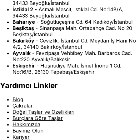
34433 Beyoğlu/İstanbul
İstiklal 2
-
Asmalı Mescit, İstiklal Cd. No:148/A,
34433 Beyoğlu/İstanbul
Bahariye
-
Söğütlüçeşme Cd. 64 Kadıköy/İstanbul
Beşiktaş
-
Sinanpaşa Mah. Ortabahçe Cad. No 20
Beşiktaş/İstanbul
Bakırköy
-
Cevizlik, İstanbul Cd. Meydan İş Hanı No
4/2, 34140 Bakırköy/İstanbul
Ayvalık
-
Fevzipaşa Vehbibey Mah. Barbaros Cad.
No:220 Ayvalık/Balıkesir
Eskişehir
-
Hoşnudiye Mah. İsmet İnönü 1 Cd.
No:16/B, 26130 Tepebaşı/Eskişehir
Yardımcı Linkler
Blog
Çakralar
Doğal Taşlar ve Özellikleri
Burçlara Göre Taşlar
Hakkımızda
Bayimiz Olun
Kariyer