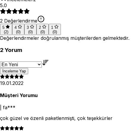
5.0
2
Değerlendirme
5
4
3
2
1
(
2
)
(
0
)
(
0
)
(
0
)
(
0
)
Değerlendirmeler doğrulanmış müşterilerden gelmektedir.
2
Yorum
İnceleme Yap
19.01.2022
Müşteri Yorumu
|
fa***
çok güzel ve özenli paketlenmişti, çok teşekkürler