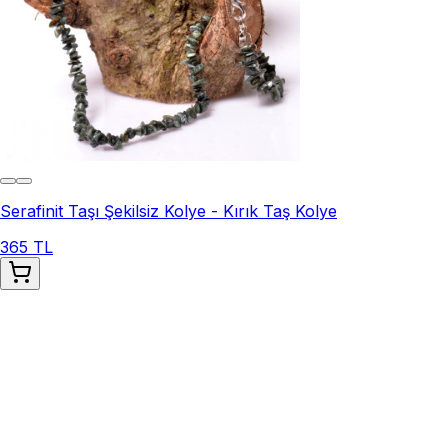
Serafinit Taşı Şekilsiz Kolye - Kırık Taş Kolye
365 TL