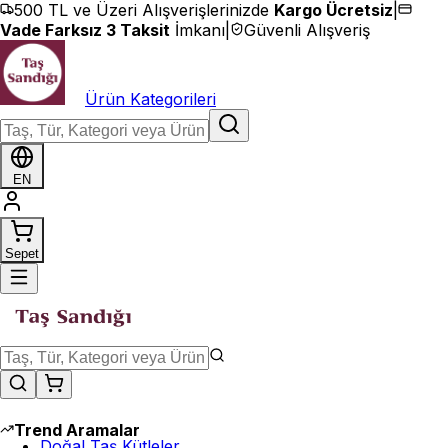
İçeriğe geç
500 TL ve Üzeri Alışverişlerinizde
Kargo Ücretsiz
|
Vade Farksız 3 Taksit
İmkanı
|
Güvenli Alışveriş
Ürün Kategorileri
EN
Sepet
Trend Aramalar
Doğal Taş Kütleler