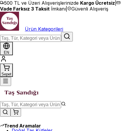
İçeriğe geç
500 TL ve Üzeri Alışverişlerinizde
Kargo Ücretsiz
|
Vade Farksız 3 Taksit
İmkanı
|
Güvenli Alışveriş
Ürün Kategorileri
EN
Sepet
Trend Aramalar
Doğal Taş Kütleler