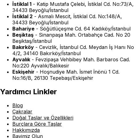
İstiklal 1
-
Katip Mustafa Çelebi, İstiklal Cd. No:73/A,
34433 Beyoğlu/İstanbul
İstiklal 2
-
Asmalı Mescit, İstiklal Cd. No:148/A,
34433 Beyoğlu/İstanbul
Bahariye
-
Söğütlüçeşme Cd. 64 Kadıköy/İstanbul
Beşiktaş
-
Sinanpaşa Mah. Ortabahçe Cad. No 20
Beşiktaş/İstanbul
Bakırköy
-
Cevizlik, İstanbul Cd. Meydan İş Hanı No
4/2, 34140 Bakırköy/İstanbul
Ayvalık
-
Fevzipaşa Vehbibey Mah. Barbaros Cad.
No:220 Ayvalık/Balıkesir
Eskişehir
-
Hoşnudiye Mah. İsmet İnönü 1 Cd.
No:16/B, 26130 Tepebaşı/Eskişehir
Yardımcı Linkler
Blog
Çakralar
Doğal Taşlar ve Özellikleri
Burçlara Göre Taşlar
Hakkımızda
Bayimiz Olun