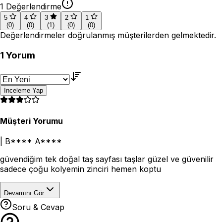
1
Değerlendirme
5
4
3
2
1
(
0
)
(
0
)
(
1
)
(
0
)
(
0
)
Değerlendirmeler doğrulanmış müşterilerden gelmektedir.
1
Yorum
İnceleme Yap
Müşteri Yorumu
|
B**** A****
güvendiğim tek doğal taş sayfası taşlar güzel ve güvenilir
sadece çoğu kolyemin zinciri hemen koptu
Devamını Gör
Soru & Cevap