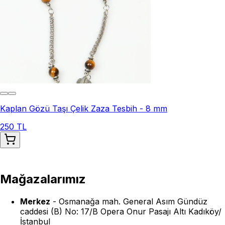
Kaplan Gözü Taşı Çelik Zaza Tesbih - 8 mm
250 TL
Mağazalarımız
Merkez
-
Osmanağa mah. General Asım Gündüz
caddesi (B) No: 17/B Opera Onur Pasajı Altı Kadıköy/
İstanbul