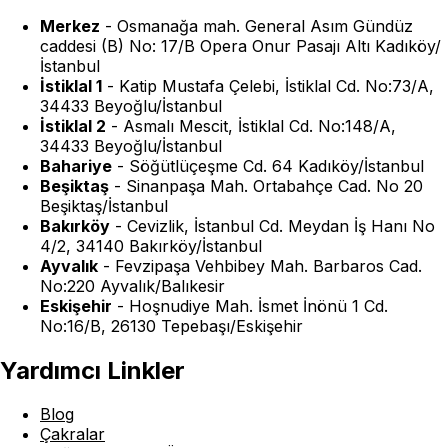
Merkez
-
Osmanağa mah. General Asım Gündüz
caddesi (B) No: 17/B Opera Onur Pasajı Altı Kadıköy/
İstanbul
İstiklal 1
-
Katip Mustafa Çelebi, İstiklal Cd. No:73/A,
34433 Beyoğlu/İstanbul
İstiklal 2
-
Asmalı Mescit, İstiklal Cd. No:148/A,
34433 Beyoğlu/İstanbul
Bahariye
-
Söğütlüçeşme Cd. 64 Kadıköy/İstanbul
Beşiktaş
-
Sinanpaşa Mah. Ortabahçe Cad. No 20
Beşiktaş/İstanbul
Bakırköy
-
Cevizlik, İstanbul Cd. Meydan İş Hanı No
4/2, 34140 Bakırköy/İstanbul
Ayvalık
-
Fevzipaşa Vehbibey Mah. Barbaros Cad.
No:220 Ayvalık/Balıkesir
Eskişehir
-
Hoşnudiye Mah. İsmet İnönü 1 Cd.
No:16/B, 26130 Tepebaşı/Eskişehir
Yardımcı Linkler
Blog
Çakralar