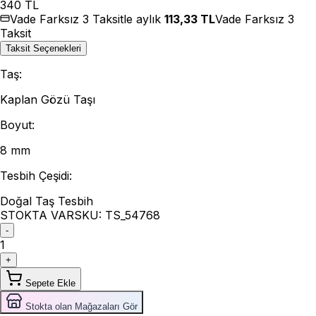
340
TL
Vade Farksız 3 Taksitle aylık
113,33
TL
Vade Farksız 3
Taksit
Taksit Seçenekleri
Taş
:
Kaplan Gözü Taşı
Boyut
:
8 mm
Tesbih Çeşidi
:
Doğal Taş Tesbih
STOKTA VAR
SKU:
TS_54768
-
1
+
Sepete Ekle
Stokta olan Mağazaları Gör