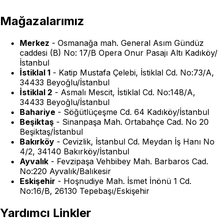
Mağazalarımız
Merkez
-
Osmanağa mah. General Asım Gündüz
caddesi (B) No: 17/B Opera Onur Pasajı Altı Kadıköy/
İstanbul
İstiklal 1
-
Katip Mustafa Çelebi, İstiklal Cd. No:73/A,
34433 Beyoğlu/İstanbul
İstiklal 2
-
Asmalı Mescit, İstiklal Cd. No:148/A,
34433 Beyoğlu/İstanbul
Bahariye
-
Söğütlüçeşme Cd. 64 Kadıköy/İstanbul
Beşiktaş
-
Sinanpaşa Mah. Ortabahçe Cad. No 20
Beşiktaş/İstanbul
Bakırköy
-
Cevizlik, İstanbul Cd. Meydan İş Hanı No
4/2, 34140 Bakırköy/İstanbul
Ayvalık
-
Fevzipaşa Vehbibey Mah. Barbaros Cad.
No:220 Ayvalık/Balıkesir
Eskişehir
-
Hoşnudiye Mah. İsmet İnönü 1 Cd.
No:16/B, 26130 Tepebaşı/Eskişehir
Yardımcı Linkler