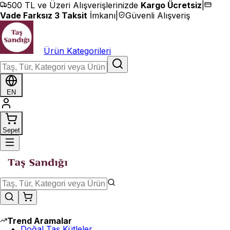
İçeriğe geç
500 TL ve Üzeri Alışverişlerinizde
Kargo Ücretsiz
|
Vade Farksız 3 Taksit
İmkanı
|
Güvenli Alışveriş
Ürün Kategorileri
EN
Sepet
Trend Aramalar
Doğal Taş Kütleler