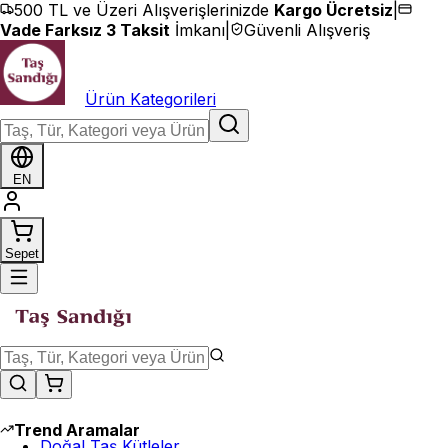
İçeriğe geç
500 TL ve Üzeri Alışverişlerinizde
Kargo Ücretsiz
|
Vade Farksız 3 Taksit
İmkanı
|
Güvenli Alışveriş
Ürün Kategorileri
EN
Sepet
Trend Aramalar
Doğal Taş Kütleler