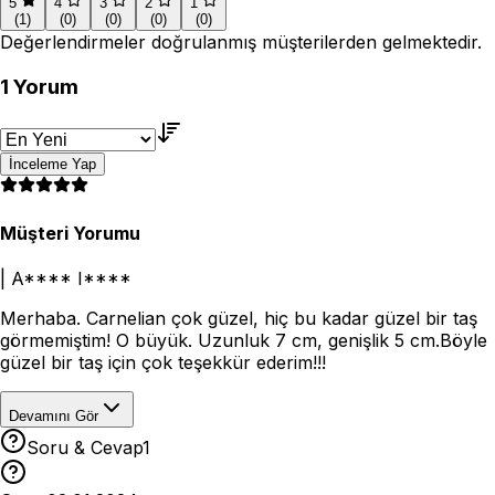
5
4
3
2
1
(
1
)
(
0
)
(
0
)
(
0
)
(
0
)
Değerlendirmeler doğrulanmış müşterilerden gelmektedir.
1
Yorum
İnceleme Yap
Müşteri Yorumu
|
A**** I****
Merhaba. Carnelian çok güzel, hiç bu kadar güzel bir taş
görmemiştim! O büyük. Uzunluk 7 cm, genişlik 5 cm.Böyle
güzel bir taş için çok teşekkür ederim!!!
Devamını Gör
Soru & Cevap
1