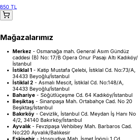
850 TL
Mağazalarımız
Merkez
-
Osmanağa mah. General Asım Gündüz
caddesi (B) No: 17/B Opera Onur Pasajı Altı Kadıköy/
İstanbul
İstiklal 1
-
Katip Mustafa Çelebi, İstiklal Cd. No:73/A,
34433 Beyoğlu/İstanbul
İstiklal 2
-
Asmalı Mescit, İstiklal Cd. No:148/A,
34433 Beyoğlu/İstanbul
Bahariye
-
Söğütlüçeşme Cd. 64 Kadıköy/İstanbul
Beşiktaş
-
Sinanpaşa Mah. Ortabahçe Cad. No 20
Beşiktaş/İstanbul
Bakırköy
-
Cevizlik, İstanbul Cd. Meydan İş Hanı No
4/2, 34140 Bakırköy/İstanbul
Ayvalık
-
Fevzipaşa Vehbibey Mah. Barbaros Cad.
No:220 Ayvalık/Balıkesir
Eskişehir
-
Hoşnudiye Mah. İsmet İnönü 1 Cd.