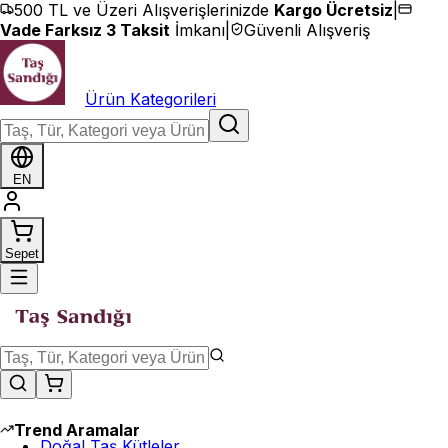
İçeriğe geç
500 TL ve Üzeri Alışverişlerinizde
Kargo Ücretsiz
|
Vade Farksız 3 Taksit
İmkanı
|
Güvenli Alışveriş
Ürün Kategorileri
EN
Sepet
Trend Aramalar
Doğal Taş Kütleler