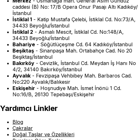
Merkez
-
Osmanağa mah. General Asım Gündüz
caddesi (B) No: 17/B Opera Onur Pasajı Altı Kadıköy/
İstanbul
İstiklal 1
-
Katip Mustafa Çelebi, İstiklal Cd. No:73/A,
34433 Beyoğlu/İstanbul
İstiklal 2
-
Asmalı Mescit, İstiklal Cd. No:148/A,
34433 Beyoğlu/İstanbul
Bahariye
-
Söğütlüçeşme Cd. 64 Kadıköy/İstanbul
Beşiktaş
-
Sinanpaşa Mah. Ortabahçe Cad. No 20
Beşiktaş/İstanbul
Bakırköy
-
Cevizlik, İstanbul Cd. Meydan İş Hanı No
4/2, 34140 Bakırköy/İstanbul
Ayvalık
-
Fevzipaşa Vehbibey Mah. Barbaros Cad.
No:220 Ayvalık/Balıkesir
Eskişehir
-
Hoşnudiye Mah. İsmet İnönü 1 Cd.
No:16/B, 26130 Tepebaşı/Eskişehir
Yardımcı Linkler
Blog
Çakralar
Doğal Taşlar ve Özellikleri