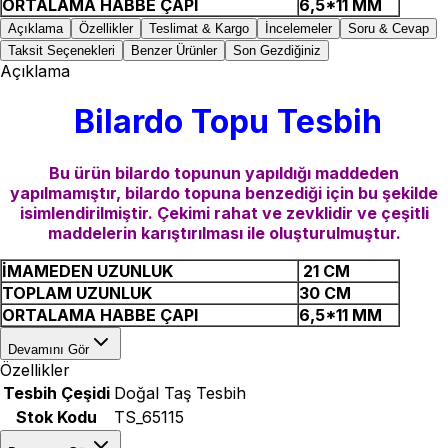
ORTALAMA HABBE ÇAPI
6,5*11 MM
Açıklama
Özellikler
Teslimat & Kargo
İncelemeler
Soru & Cevap
Taksit Seçenekleri
Benzer Ürünler
Son Gezdiğiniz
Açıklama
Bilardo Topu Tesbih
Bu ürün bilardo topunun yapıldığı maddeden
yapılmamıştır, bilardo topuna benzediği için bu şekilde
isimlendirilmiştir. Çekimi rahat ve zevklidir ve çeşitli
maddelerin karıştırılması ile oluşturulmuştur.
İMAMEDEN UZUNLUK
21 CM
TOPLAM UZUNLUK
30 CM
ORTALAMA HABBE ÇAPI
6,5*11 MM
Devamını Gör
Özellikler
Tesbih Çeşidi
Doğal Taş Tesbih
Stok Kodu
TS_65115