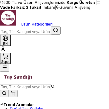
İçeriğe geç
500 TL ve Üzeri Alışverişlerinizde
Kargo Ücretsiz
|
Vade Farksız 3 Taksit
İmkanı
|
Güvenli Alışveriş
Ürün Kategorileri
EN
Sepet
Trend Aramalar
Doğal Taş Kütleler