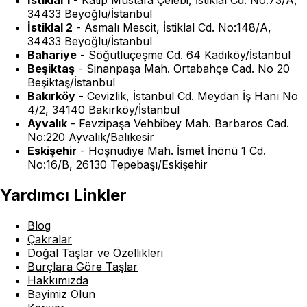
İstiklal 1
-
Katip Mustafa Çelebi, İstiklal Cd. No:73/A,
34433 Beyoğlu/İstanbul
İstiklal 2
-
Asmalı Mescit, İstiklal Cd. No:148/A,
34433 Beyoğlu/İstanbul
Bahariye
-
Söğütlüçeşme Cd. 64 Kadıköy/İstanbul
Beşiktaş
-
Sinanpaşa Mah. Ortabahçe Cad. No 20
Beşiktaş/İstanbul
Bakırköy
-
Cevizlik, İstanbul Cd. Meydan İş Hanı No
4/2, 34140 Bakırköy/İstanbul
Ayvalık
-
Fevzipaşa Vehbibey Mah. Barbaros Cad.
No:220 Ayvalık/Balıkesir
Eskişehir
-
Hoşnudiye Mah. İsmet İnönü 1 Cd.
No:16/B, 26130 Tepebaşı/Eskişehir
Yardımcı Linkler
Blog
Çakralar
Doğal Taşlar ve Özellikleri
Burçlara Göre Taşlar
Hakkımızda
Bayimiz Olun