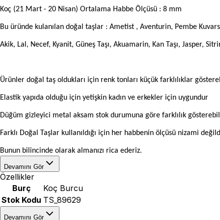
Koç (21 Mart - 20 Nisan) Ortalama Habbe Ölçüsü : 8 mm
Bu üründe kulanılan doğal taşlar : Ametist , Aventurin, Pembe Kuvars
Akik, Lal, Necef, Kyanit, Güneş Taşı, Akuamarin, Kan Taşı, Jasper, Sitri
Ürünler doğal taş oldukları için renk tonları küçük farklılıklar göstereb
Elastik yapıda olduğu için yetişkin kadın ve erkekler için uygundur
Düğüm gizleyici metal aksam stok durumuna göre farklılık gösterebil
Farklı Doğal Taşlar kullanıldığı için her habbenin ölçüsü nizami değild
Bunun bilincinde olarak almanızı rica ederiz.
Devamını Gör
Özellikler
Burç
Koç Burcu
Stok Kodu
TS_89629
Devamını Gör