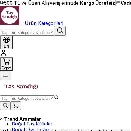
İçeriğe geç
500 TL ve Üzeri Alışverişlerinizde
Kargo Ücretsiz
|
Vade
Ürün Kategorileri
EN
Sepet
Trend Aramalar
Doğal Taş Kütleler
Doğal Dizi Taşlar