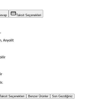
Cevap
Taksit Seçenekleri
,
n, Anyolit
ilir
ir
ir.
Taksit Seçenekleri
Benzer Ürünler
Son Gezdiğiniz