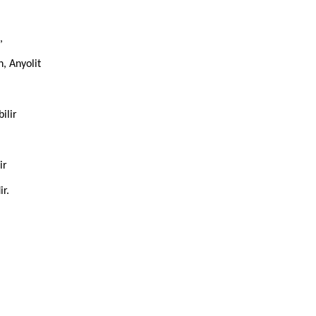
,
n, Anyolit
ilir
ir
ir.