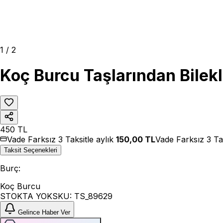
1
/
2
Koç Burcu Taşlarından Bilekli
450
TL
Vade Farksız 3 Taksitle aylık
150,00
TL
Vade Farksız 3 Ta
Taksit Seçenekleri
Burç
:
Koç Burcu
STOKTA YOK
SKU:
TS_89629
Gelince Haber Ver