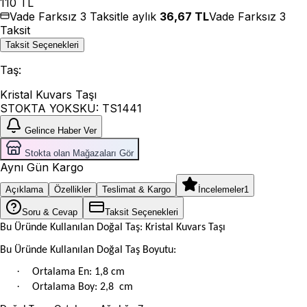
110
TL
Vade Farksız 3 Taksitle aylık
36,67
TL
Vade Farksız 3
Taksit
Taksit Seçenekleri
Taş
:
Kristal Kuvars Taşı
STOKTA YOK
SKU:
TS1441
Gelince Haber Ver
Stokta olan Mağazaları Gör
Aynı Gün Kargo
Açıklama
Özellikler
Teslimat & Kargo
İncelemeler
1
Soru & Cevap
Taksit Seçenekleri
Bu Üründe Kullanılan Doğal Taş: Kristal Kuvars Taşı
Bu Üründe Kullanılan Doğal Taş Boyutu:
·
Ortalama En: 1,8 cm
·
Ortalama Boy: 2,8 cm