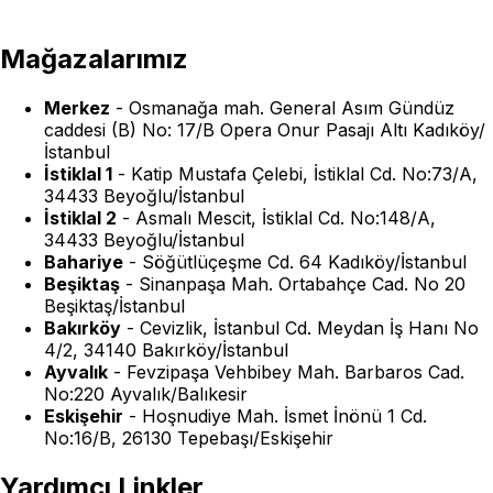
Mağazalarımız
Merkez
-
Osmanağa mah. General Asım Gündüz
caddesi (B) No: 17/B Opera Onur Pasajı Altı Kadıköy/
İstanbul
İstiklal 1
-
Katip Mustafa Çelebi, İstiklal Cd. No:73/A,
34433 Beyoğlu/İstanbul
İstiklal 2
-
Asmalı Mescit, İstiklal Cd. No:148/A,
34433 Beyoğlu/İstanbul
Bahariye
-
Söğütlüçeşme Cd. 64 Kadıköy/İstanbul
Beşiktaş
-
Sinanpaşa Mah. Ortabahçe Cad. No 20
Beşiktaş/İstanbul
Bakırköy
-
Cevizlik, İstanbul Cd. Meydan İş Hanı No
4/2, 34140 Bakırköy/İstanbul
Ayvalık
-
Fevzipaşa Vehbibey Mah. Barbaros Cad.
No:220 Ayvalık/Balıkesir
Eskişehir
-
Hoşnudiye Mah. İsmet İnönü 1 Cd.
No:16/B, 26130 Tepebaşı/Eskişehir
Yardımcı Linkler