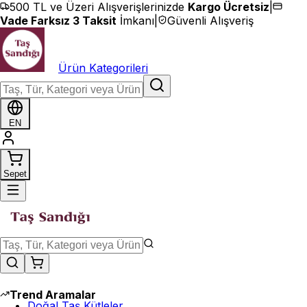
İçeriğe geç
500 TL ve Üzeri Alışverişlerinizde
Kargo Ücretsiz
|
Vade Farksız 3 Taksit
İmkanı
|
Güvenli Alışveriş
Ürün Kategorileri
EN
Sepet
Trend Aramalar
Doğal Taş Kütleler