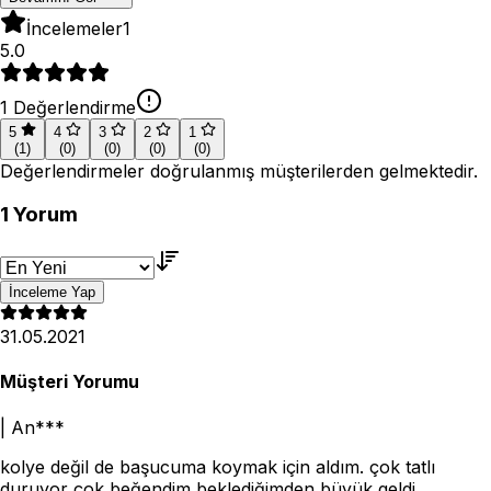
İncelemeler
1
5.0
1
Değerlendirme
5
4
3
2
1
(
1
)
(
0
)
(
0
)
(
0
)
(
0
)
Değerlendirmeler doğrulanmış müşterilerden gelmektedir.
1
Yorum
İnceleme Yap
31.05.2021
Müşteri Yorumu
|
An***
kolye değil de başucuma koymak için aldım. çok tatlı
duruyor çok beğendim beklediğimden büyük geldi