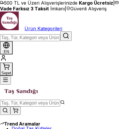
İçeriğe geç
500 TL ve Üzeri Alışverişlerinizde
Kargo Ücretsiz
|
Vade Farksız 3 Taksit
İmkanı
|
Güvenli Alışveriş
Ürün Kategorileri
EN
Sepet
Trend Aramalar
Doğal Taş Kütleler