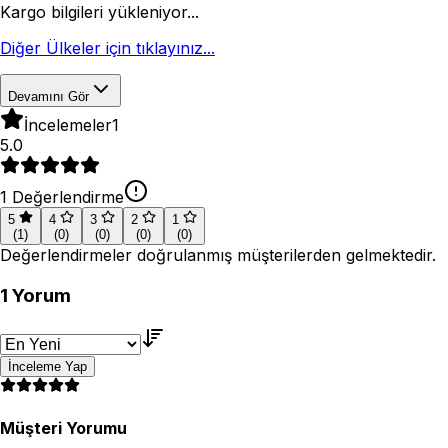
Kargo bilgileri yükleniyor...
Diğer Ülkeler için tıklayınız...
Devamını Gör
İncelemeler
1
5.0
1
Değerlendirme
5
4
3
2
1
(
1
)
(
0
)
(
0
)
(
0
)
(
0
)
Değerlendirmeler doğrulanmış müşterilerden gelmektedir.
1
Yorum
İnceleme Yap
Müşteri Yorumu