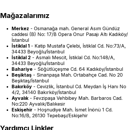
Mağazalarımız
Merkez
-
Osmanağa mah. General Asım Gündüz
caddesi (B) No: 17/B Opera Onur Pasajı Altı Kadıköy/
İstanbul
İstiklal 1
-
Katip Mustafa Çelebi, İstiklal Cd. No:73/A,
34433 Beyoğlu/İstanbul
İstiklal 2
-
Asmalı Mescit, İstiklal Cd. No:148/A,
34433 Beyoğlu/İstanbul
Bahariye
-
Söğütlüçeşme Cd. 64 Kadıköy/İstanbul
Beşiktaş
-
Sinanpaşa Mah. Ortabahçe Cad. No 20
Beşiktaş/İstanbul
Bakırköy
-
Cevizlik, İstanbul Cd. Meydan İş Hanı No
4/2, 34140 Bakırköy/İstanbul
Ayvalık
-
Fevzipaşa Vehbibey Mah. Barbaros Cad.
No:220 Ayvalık/Balıkesir
Eskişehir
-
Hoşnudiye Mah. İsmet İnönü 1 Cd.
No:16/B, 26130 Tepebaşı/Eskişehir
Yardımcı Linkler