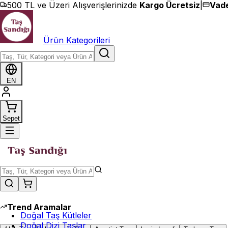
İçeriğe geç
500 TL ve Üzeri Alışverişlerinizde
Kargo Ücretsiz
|
Vade
Ürün Kategorileri
EN
Sepet
Trend Aramalar
Doğal Taş Kütleler
Doğal Dizi Taşlar