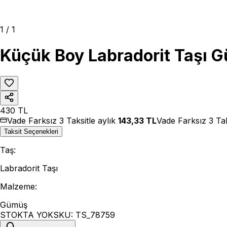
1
/
1
Küçük Boy Labradorit Taşı 
430
TL
Vade Farksız 3 Taksitle aylık
143,33
TL
Vade Farksız 3 Tak
Taksit Seçenekleri
Taş
:
Labradorit Taşı
Malzeme
:
Gümüş
STOKTA YOK
SKU:
TS_78759