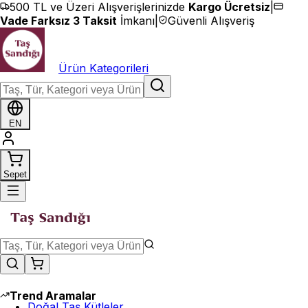
İçeriğe geç
500 TL ve Üzeri Alışverişlerinizde
Kargo Ücretsiz
|
Vade Farksız 3 Taksit
İmkanı
|
Güvenli Alışveriş
Ürün Kategorileri
EN
Sepet
Trend Aramalar
Doğal Taş Kütleler