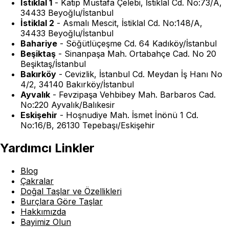
İstiklal 1
-
Katip Mustafa Çelebi, İstiklal Cd. No:73/A,
34433 Beyoğlu/İstanbul
İstiklal 2
-
Asmalı Mescit, İstiklal Cd. No:148/A,
34433 Beyoğlu/İstanbul
Bahariye
-
Söğütlüçeşme Cd. 64 Kadıköy/İstanbul
Beşiktaş
-
Sinanpaşa Mah. Ortabahçe Cad. No 20
Beşiktaş/İstanbul
Bakırköy
-
Cevizlik, İstanbul Cd. Meydan İş Hanı No
4/2, 34140 Bakırköy/İstanbul
Ayvalık
-
Fevzipaşa Vehbibey Mah. Barbaros Cad.
No:220 Ayvalık/Balıkesir
Eskişehir
-
Hoşnudiye Mah. İsmet İnönü 1 Cd.
No:16/B, 26130 Tepebaşı/Eskişehir
Yardımcı Linkler
Blog
Çakralar
Doğal Taşlar ve Özellikleri
Burçlara Göre Taşlar
Hakkımızda
Bayimiz Olun