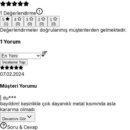
1
Değerlendirme
5
4
3
2
1
(
1
)
(
0
)
(
0
)
(
0
)
(
0
)
Değerlendirmeler doğrulanmış müşterilerden gelmektedir.
1
Yorum
İnceleme Yap
07.02.2024
Müşteri Yorumu
|
du***
bayıldım! kesinlikle çok dayanıklı metal kısmında asla
kararma olmadı
Devamını Gör
Soru & Cevap