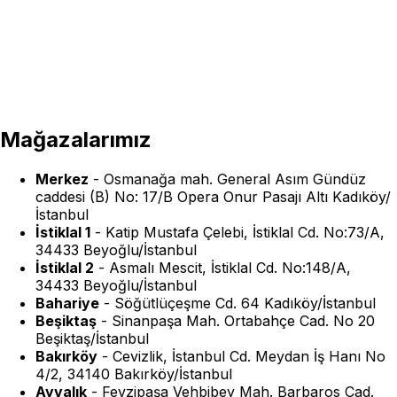
Mağazalarımız
Merkez
-
Osmanağa mah. General Asım Gündüz
caddesi (B) No: 17/B Opera Onur Pasajı Altı Kadıköy/
İstanbul
İstiklal 1
-
Katip Mustafa Çelebi, İstiklal Cd. No:73/A,
34433 Beyoğlu/İstanbul
İstiklal 2
-
Asmalı Mescit, İstiklal Cd. No:148/A,
34433 Beyoğlu/İstanbul
Bahariye
-
Söğütlüçeşme Cd. 64 Kadıköy/İstanbul
Beşiktaş
-
Sinanpaşa Mah. Ortabahçe Cad. No 20
Beşiktaş/İstanbul
Bakırköy
-
Cevizlik, İstanbul Cd. Meydan İş Hanı No
4/2, 34140 Bakırköy/İstanbul
Ayvalık
-
Fevzipaşa Vehbibey Mah. Barbaros Cad.