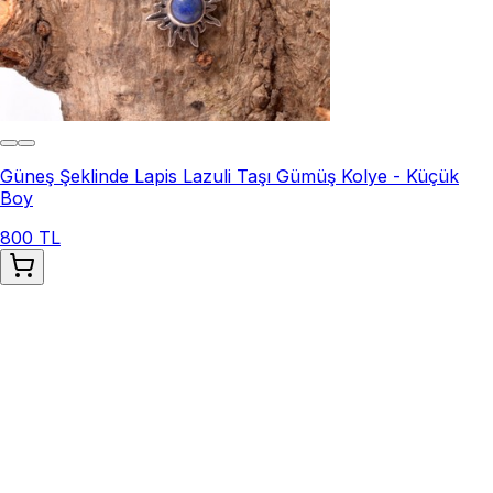
Güneş Şeklinde Lapis Lazuli Taşı Gümüş Kolye - Küçük
Boy
800 TL