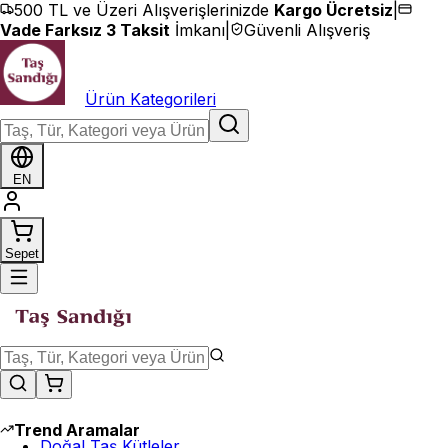
İçeriğe geç
500 TL ve Üzeri Alışverişlerinizde
Kargo Ücretsiz
|
Vade Farksız 3 Taksit
İmkanı
|
Güvenli Alışveriş
Ürün Kategorileri
EN
Sepet
Trend Aramalar
Doğal Taş Kütleler