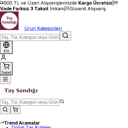
İçeriğe geç
500 TL ve Üzeri Alışverişlerinizde
Kargo Ücretsiz
|
Vade Farksız 3 Taksit
İmkanı
|
Güvenli Alışveriş
Ürün Kategorileri
EN
Sepet
Trend Aramalar
Doğal Taş Kütleler