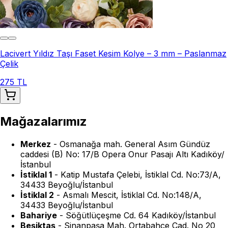
Lacivert Yıldız Taşı Faset Kesim Kolye – 3 mm – Paslanmaz
Çelik
275 TL
Mağazalarımız
Merkez
-
Osmanağa mah. General Asım Gündüz
caddesi (B) No: 17/B Opera Onur Pasajı Altı Kadıköy/
İstanbul
İstiklal 1
-
Katip Mustafa Çelebi, İstiklal Cd. No:73/A,
34433 Beyoğlu/İstanbul
İstiklal 2
-
Asmalı Mescit, İstiklal Cd. No:148/A,
34433 Beyoğlu/İstanbul
Bahariye
-
Söğütlüçeşme Cd. 64 Kadıköy/İstanbul
Beşiktaş
-
Sinanpaşa Mah. Ortabahçe Cad. No 20